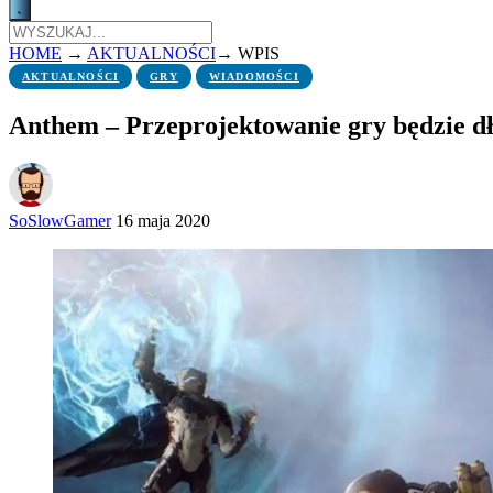
HOME
→
AKTUALNOŚCI
→
WPIS
AKTUALNOŚCI
GRY
WIADOMOŚCI
Anthem – Przeprojektowanie gry będzie d
SoSlowGamer
16 maja 2020