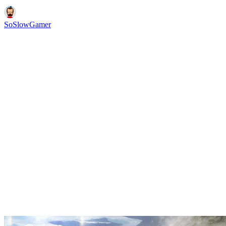
SoSlowGamer