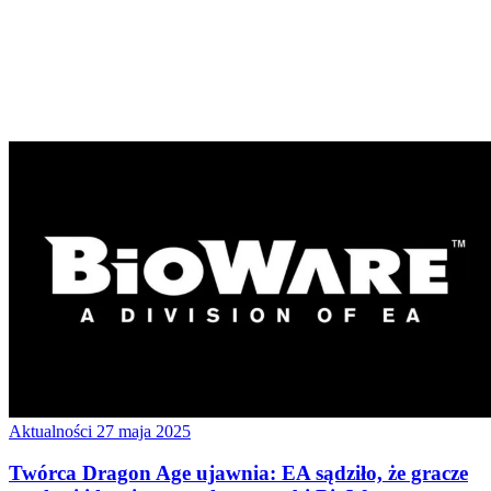
Aktualności
27 maja 2025
Twórca Dragon Age ujawnia: EA sądziło, że gracze