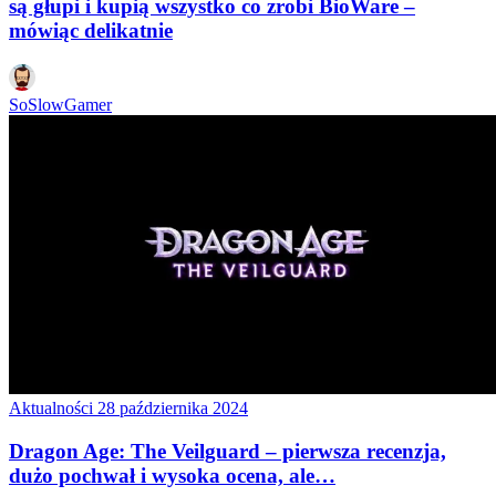
są głupi i kupią wszystko co zrobi BioWare –
mówiąc delikatnie
SoSlowGamer
Aktualności
28 października 2024
Dragon Age: The Veilguard – pierwsza recenzja,
dużo pochwał i wysoka ocena, ale…