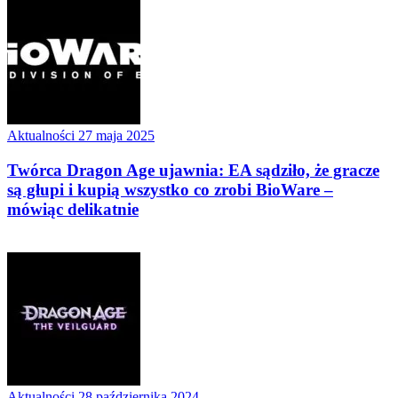
Aktualności
27 maja 2025
Twórca Dragon Age ujawnia: EA sądziło, że gracze
są głupi i kupią wszystko co zrobi BioWare –
mówiąc delikatnie
Aktualności
28 października 2024