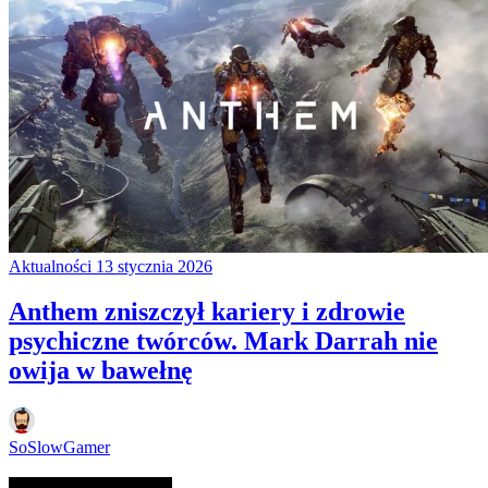
Aktualności
13 stycznia 2026
Anthem zniszczył kariery i zdrowie
psychiczne twórców. Mark Darrah nie
owija w bawełnę
SoSlowGamer