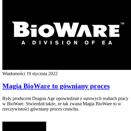
Wiadomości
19 stycznia 2022
Magia BioWare to gówniany proces
Były producent Dragon Age opowiedział o surowych realiach pracy
w BioWare. Stwierdził także, że tak zwana Magia BioWare to w
rzeczywistości gówniany proces crunchu.