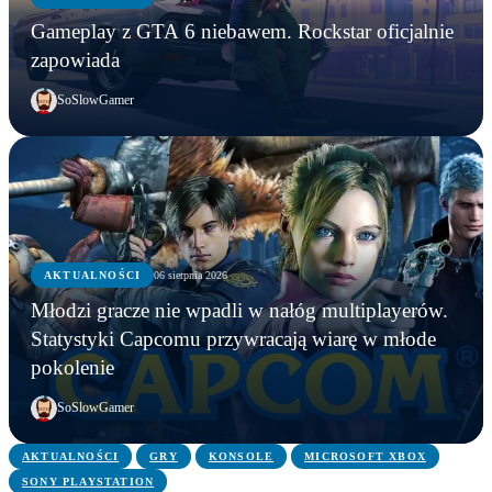
Gameplay z GTA 6 niebawem. Rockstar oficjalnie
zapowiada
SoSlowGamer
AKTUALNOŚCI
06 sierpnia 2026
AKTUALNOŚCI
Młodzi gracze nie wpadli w nałóg multiplayerów.
AKTUALNOŚCI
AKTUALNOŚCI
Młodzi gracze nie wpadli w nałóg multiplayerów.
Statystyki Capcomu przywracają wiarę w młode
WWE chce zastrzec znak towarowy „Vice City”.
Gameplay z GTA 6 niebawem. Rockstar oficjalnie
Statystyki Capcomu przywracają wiarę w młode
pokolenie
Przypadek?
zapowiada
pokolenie
SoSlowGamer
AKTUALNOŚCI
GRY
KONSOLE
MICROSOFT XBOX
SONY PLAYSTATION