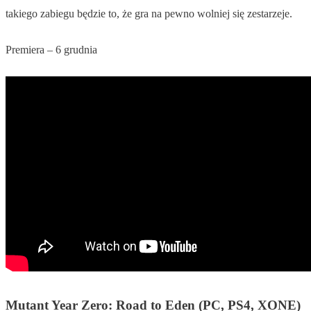
takiego zabiegu będzie to, że gra na pewno wolniej się zestarzeje.
Premiera – 6 grudnia
Mutant Year Zero: Road to Eden (PC, PS4, XONE)