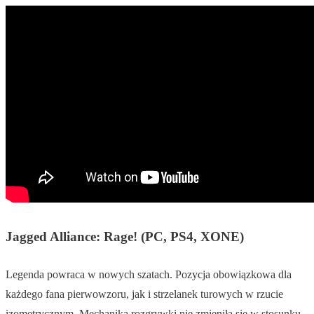
Jagged Alliance: Rage! (PC, PS4, XONE)
Legenda powraca w nowych szatach. Pozycja obowiązkowa dla
każdego fana pierwowzoru, jak i strzelanek turowych w rzucie
izometrycznym. Mechanika rozgrywki nie zmieniła się w stosunku