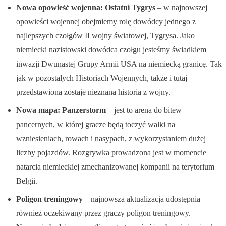
Nowa opowieść wojenna: Ostatni Tygrys
– w najnowszej
opowieści wojennej obejmiemy rolę dowódcy jednego z
najlepszych czołgów II wojny światowej, Tygrysa. Jako
niemiecki nazistowski dowódca czołgu jesteśmy świadkiem
inwazji Dwunastej Grupy Armii USA na niemiecką granicę. Tak
jak w pozostałych Historiach Wojennych, także i tutaj
przedstawiona zostaje nieznana historia z wojny.
Nowa mapa: Panzerstorm
– jest to arena do bitew
pancernych, w której gracze będą toczyć walki na
wzniesieniach, rowach i nasypach, z wykorzystaniem dużej
liczby pojazdów. Rozgrywka prowadzona jest w momencie
natarcia niemieckiej zmechanizowanej kompanii na terytorium
Belgii.
Poligon treningowy
– najnowsza aktualizacja udostępnia
również oczekiwany przez graczy poligon treningowy.