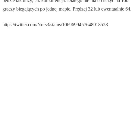
będzie tak duży, jak konkurencja. Dlatego nie ma co liczyć na 100
graczy biegających po jednej mapie. Prędzej 32 lub ewentualnie 64.
https://twitter.com/Nors3/status/1069699457648918528