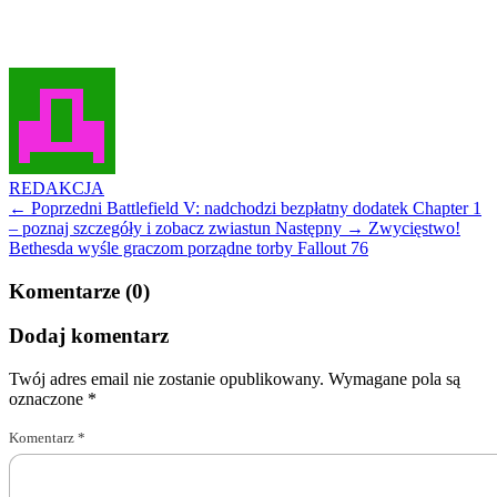
REDAKCJA
← Poprzedni
Battlefield V: nadchodzi bezpłatny dodatek Chapter 1
– poznaj szczegóły i zobacz zwiastun
Następny →
Zwycięstwo!
Bethesda wyśle graczom porządne torby Fallout 76
Komentarze (0)
Dodaj komentarz
Twój adres email nie zostanie opublikowany.
Wymagane pola są
oznaczone
*
Komentarz
*