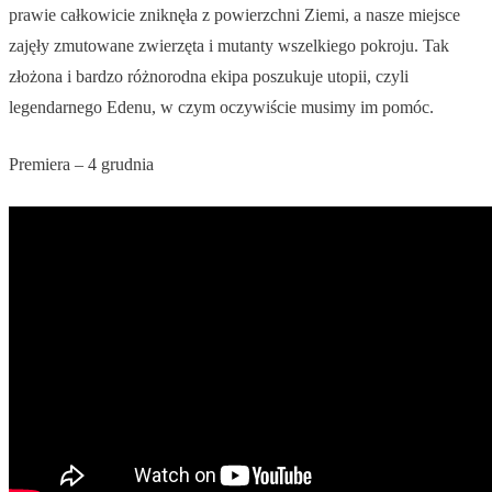
prawie całkowicie zniknęła z powierzchni Ziemi, a nasze miejsce
zajęły zmutowane zwierzęta i mutanty wszelkiego pokroju. Tak
złożona i bardzo różnorodna ekipa poszukuje utopii, czyli
legendarnego Edenu, w czym oczywiście musimy im pomóc.
Premiera – 4 grudnia