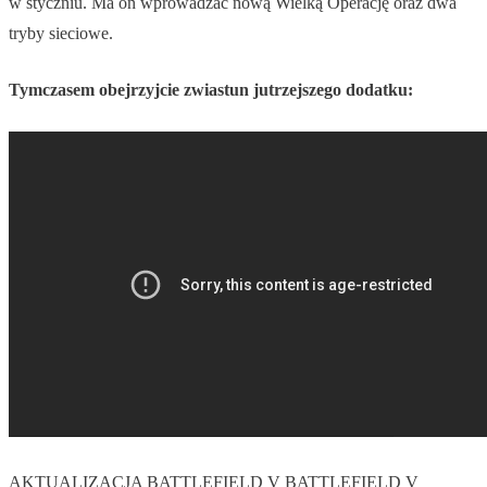
w styczniu. Ma on wprowadzać nową Wielką Operację oraz dwa
tryby sieciowe.
Tymczasem obejrzyjcie zwiastun jutrzejszego dodatku:
AKTUALIZACJA
BATTLEFIELD V
BATTLEFIELD V