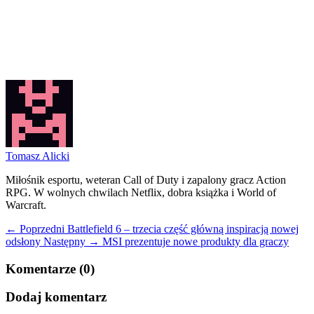
Tomasz Alicki
Miłośnik esportu, weteran Call of Duty i zapalony gracz Action
RPG. W wolnych chwilach Netflix, dobra książka i World of
Warcraft.
← Poprzedni
Battlefield 6 – trzecia część główną inspiracją nowej
odsłony
Następny →
MSI prezentuje nowe produkty dla graczy
Komentarze (0)
Dodaj komentarz