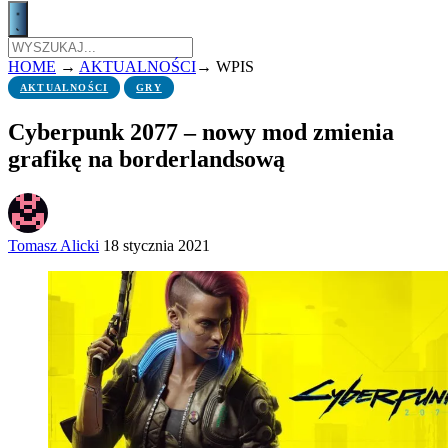
HOME
→
AKTUALNOŚCI
→
WPIS
AKTUALNOŚCI
GRY
Cyberpunk 2077 – nowy mod zmienia
grafikę na borderlandsową
Tomasz Alicki
18 stycznia 2021