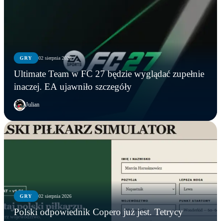
GRY
02 sierpnia 2026
Ultimate Team w FC 27 będzie wyglądać zupełnie
inaczej. EA ujawniło szczegóły
Julian
GRY
02 sierpnia 2026
AKTUALNOŚCI
GRY
GRY
Polski odpowiednik Copero już jest. Tetrycy