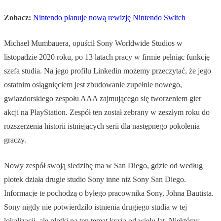
Zobacz:
Nintendo planuje nową rewizję Nintendo Switch
Michael Mumbauera, opuścił Sony Worldwide Studios w
listopadzie 2020 roku, po 13 latach pracy w firmie pełniąc funkcję
szefa studia. Na jego profilu Linkedin możemy przeczytać, że jego
ostatnim osiągnięciem jest zbudowanie zupełnie nowego,
gwiazdorskiego zespołu AAA zajmującego się tworzeniem gier
akcji na PlayStation. Zespół ten został zebrany w zeszłym roku do
rozszerzenia historii istniejących serii dla następnego pokolenia
graczy.
Nowy zespół swoją siedzibę ma w San Diego, gdzie od według
plotek działa drugie studio Sony inne niż Sony San Diego.
Informacje te pochodzą o byłego pracownika Sony, Johna Bautista.
Sony nigdy nie potwierdziło istnienia drugiego studia w tej
lokalizacji, ale plotki na ten temat krążą od wielu lat. Niektórzy