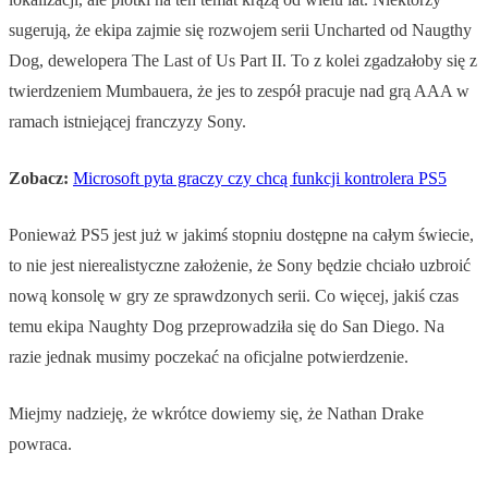
sugerują, że ekipa zajmie się rozwojem serii Uncharted od Naugthy
Dog, dewelopera The Last of Us Part II. To z kolei zgadzałoby się z
twierdzeniem Mumbauera, że jes to zespół pracuje nad grą AAA w
ramach istniejącej franczyzy Sony.
Zobacz:
Microsoft pyta graczy czy chcą funkcji kontrolera PS5
Ponieważ PS5 jest już w jakimś stopniu dostępne na całym świecie,
to nie jest nierealistyczne założenie, że Sony będzie chciało uzbroić
nową konsolę w gry ze sprawdzonych serii. Co więcej, jakiś czas
temu ekipa Naughty Dog przeprowadziła się do San Diego. Na
razie jednak musimy poczekać na oficjalne potwierdzenie.
Miejmy nadzieję, że wkrótce dowiemy się, że Nathan Drake
powraca.