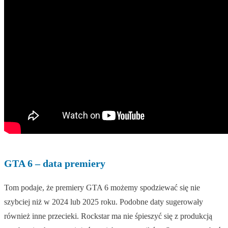
GTA 6 – data premiery
Tom podaje, że premiery GTA 6 możemy spodziewać się nie
szybciej niż w 2024 lub 2025 roku. Podobne daty sugerowały
również inne przecieki. Rockstar ma nie śpieszyć się z produkcją