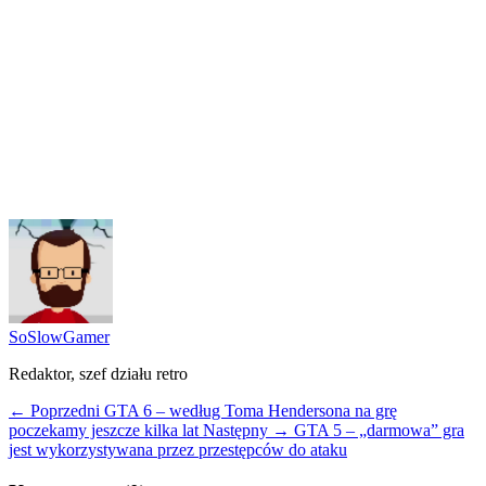
SoSlowGamer
Redaktor, szef działu retro
← Poprzedni
GTA 6 – według Toma Hendersona na grę
poczekamy jeszcze kilka lat
Następny →
GTA 5 – „darmowa” gra
jest wykorzystywana przez przestępców do ataku