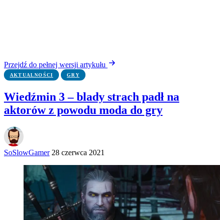
Przejdź do pełnej wersji artykułu
AKTUALNOŚCI
GRY
Wiedźmin 3 – blady strach padł na
aktorów z powodu moda do gry
SoSlowGamer
28 czerwca 2021