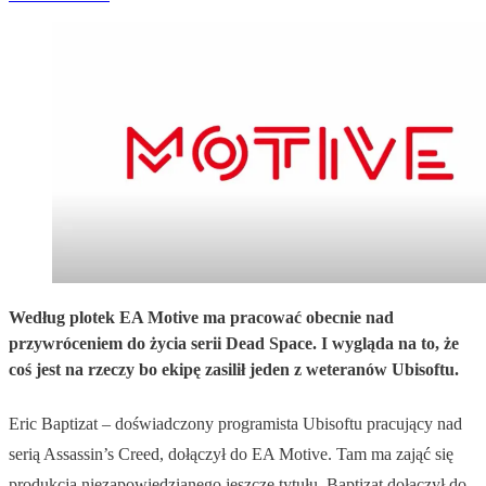
Według plotek EA Motive ma pracować obecnie nad
przywróceniem do życia serii Dead Space. I wygląda na to, że
coś jest na rzeczy bo ekipę zasilił jeden z weteranów Ubisoftu.
Eric Baptizat – doświadczony programista Ubisoftu pracujący nad
serią Assassin’s Creed, dołączył do EA Motive. Tam ma zająć się
produkcją niezapowiedzianego jeszcze tytułu. Baptizat dołączył do