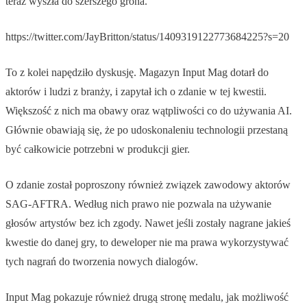
teraz wyszła do szerszego grona.
https://twitter.com/JayBritton/status/1409319122773684225?s=20
To z kolei napędziło dyskusję. Magazyn Input Mag dotarł do
aktorów i ludzi z branży, i zapytał ich o zdanie w tej kwestii.
Większość z nich ma obawy oraz wątpliwości co do używania AI.
Głównie obawiają się, że po udoskonaleniu technologii przestaną
być całkowicie potrzebni w produkcji gier.
O zdanie został poproszony również związek zawodowy aktorów
SAG-AFTRA. Według nich prawo nie pozwala na używanie
głosów artystów bez ich zgody. Nawet jeśli zostały nagrane jakieś
kwestie do danej gry, to deweloper nie ma prawa wykorzystywać
tych nagrań do tworzenia nowych dialogów.
Input Mag pokazuje również drugą stronę medalu, jak możliwość