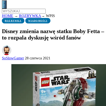
HOME
→
ROZRYWKA
→
WPIS
ROZRYWKA
WIADOMOŚCI
Disney zmienia nazwę statku Boby Fetta –
to rozpala dyskusję wśród fanów
SoSlowGamer
28 czerwca 2021