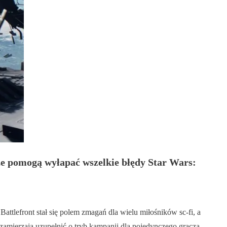
ze pomogą wyłapać wszelkie błędy Star Wars:
tlefront stał się polem zmagań dla wielu miłośników sc-fi, a
zamierzają uzupełnić o tryb kampanii dla pojedynczego gracza.