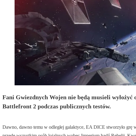
Fani Gwiezdnych Wojen nie będą musieli wyłożyć o
Battlefront 2 podczas publicznych testów.
Dawno, dawno temu w odległej galaktyce, EA DICE stworzyło grę wie
przede wszystkim osób lojalnych wobec Imperium bądź Rebelii. Kwest