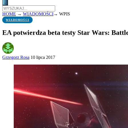
HOME
→
WIADOMOŚCI
→
WPIS
WIADOMOŚCI
EA potwierdza beta testy Star Wars: Battl
Grzegorz Rosa
10 lipca 2017