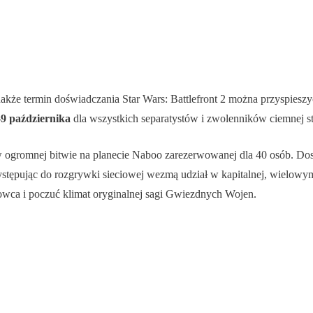
ednakże termin doświadczania Star Wars: Battlefront 2 można przyspie
9 października
dla wszystkich separatystów i zwolenników ciemnej s
 ogromnej bitwie na planecie Naboo zarezerwowanej dla 40 osób. Dost
tępując do rozgrywki sieciowej wezmą udział w kapitalnej, wielowymi
mowca i poczuć klimat oryginalnej sagi Gwiezdnych Wojen.