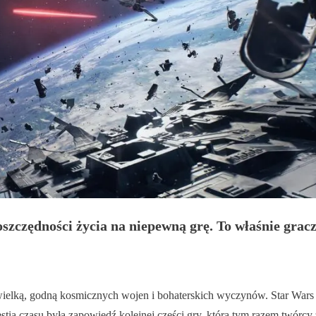
szczędności życia na niepewną grę. To właśnie grac
lką, godną kosmicznych wojen i bohaterskich wyczynów. Star Wars Bat
ią czasu była zapowiedź kolejnej części gry, którą tym razem twórcy 