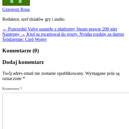
Grzegorz Rosa
Redaktor, szef działów gry i audio
← Poprzedni
Valve usunęło z platformy Steam prawie 200 gier
Następny →
Ktoś tu zwariował do reszty. Nvidia rozdaje za darmo
Śródziemie: Cień Wojny
Komentarze (0)
Dodaj komentarz
Twój adres email nie zostanie opublikowany.
Wymagane pola są
oznaczone
*
Komentarz
*