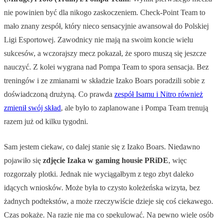
nie powinien być dla nikogo zaskoczeniem. Check-Point Team to
mało znany zespół, który nieco sensacyjnie awansował do Polskiej
Ligi Esportowej. Zawodnicy nie mają na swoim koncie wielu
sukcesów, a wczorajszy mecz pokazał, że sporo muszą się jeszcze
nauczyć. Z kolei wygrana nad Pompa Team to spora sensacja. Bez
treningów i ze zmianami w składzie Izako Boars poradzili sobie z
doświadczoną drużyną. Co prawda
zespół Isamu i Nitro również
zmienił swój skład
, ale było to zaplanowane i Pompa Team trenują
razem już od kilku tygodni.
Sam jestem ciekaw, co dalej stanie się z Izako Boars. Niedawno
pojawiło się
zdjęcie Izaka w gaming housie PRiDE
, więc
rozgorzały plotki. Jednak nie wyciągałbym z tego zbyt daleko
idących wniosków. Może była to czysto koleżeńska wizyta, bez
żadnych podtekstów, a może rzeczywiście dzieje się coś ciekawego.
Czas pokaże. Na razie nie ma co spekulować. Na pewno wiele osób