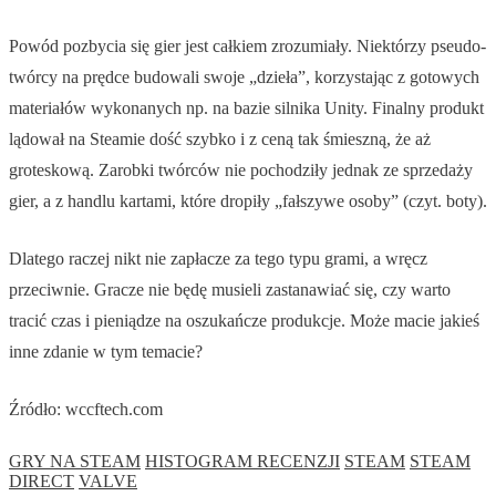
Powód pozbycia się gier jest całkiem zrozumiały. Niektórzy pseudo-
twórcy na prędce budowali swoje „dzieła”, korzystając z gotowych
materiałów wykonanych np. na bazie silnika Unity. Finalny produkt
lądował na Steamie dość szybko i z ceną tak śmieszną, że aż
groteskową. Zarobki twórców nie pochodziły jednak ze sprzedaży
gier, a z handlu kartami, które dropiły „fałszywe osoby” (czyt. boty).
Dlatego raczej nikt nie zapłacze za tego typu grami, a wręcz
przeciwnie. Gracze nie będę musieli zastanawiać się, czy warto
tracić czas i pieniądze na oszukańcze produkcje. Może macie jakieś
inne zdanie w tym temacie?
Źródło: wccftech.com
GRY NA STEAM
HISTOGRAM RECENZJI
STEAM
STEAM
DIRECT
VALVE