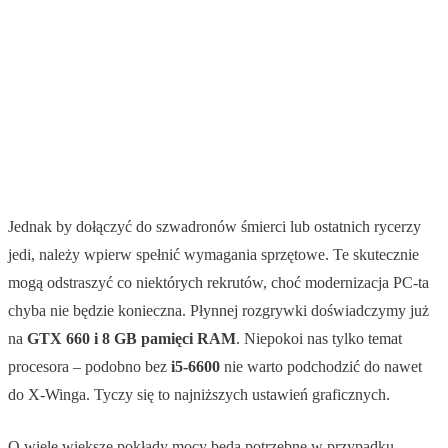
Jednak by dołączyć do szwadronów śmierci lub ostatnich rycerzy
jedi, należy wpierw spełnić wymagania sprzętowe. Te skutecznie
mogą odstraszyć co niektórych rekrutów, choć modernizacja PC-ta
chyba nie będzie konieczna. Płynnej rozgrywki doświadczymy już
na
GTX 660 i 8 GB pamięci RAM
. Niepokoi nas tylko temat
procesora – podobno bez
i5-6600
nie warto podchodzić do nawet
do X-Winga. Tyczy się to najniższych ustawień graficznych.
O wiele większe pokłady mocy będą potrzebne w przypadku