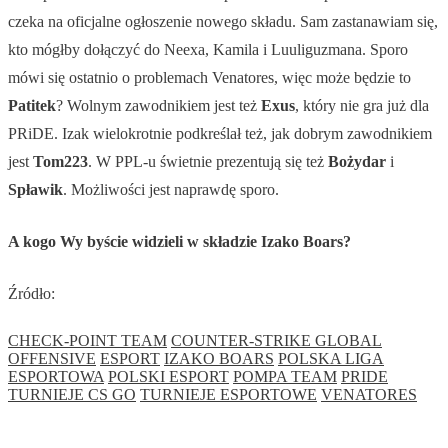
czeka na oficjalne ogłoszenie nowego składu. Sam zastanawiam się,
kto mógłby dołączyć do Neexa, Kamila i Luuliguzmana. Sporo
mówi się ostatnio o problemach Venatores, więc może będzie to
Patitek
? Wolnym zawodnikiem jest też
Exus
, który nie gra już dla
PRiDE. Izak wielokrotnie podkreślał też, jak dobrym zawodnikiem
jest
Tom223
. W PPL-u świetnie prezentują się też
Bożydar
i
Spławik
. Możliwości jest naprawdę sporo.
A kogo Wy byście widzieli w składzie Izako Boars?
Źródło:
CHECK-POINT TEAM
COUNTER-STRIKE GLOBAL
OFFENSIVE
ESPORT
IZAKO BOARS
POLSKA LIGA
ESPORTOWA
POLSKI ESPORT
POMPA TEAM
PRIDE
TURNIEJE CS GO
TURNIEJE ESPORTOWE
VENATORES