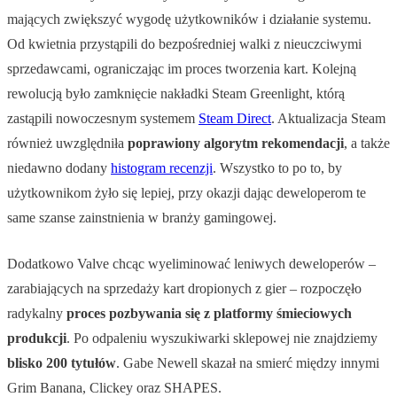
mających zwiększyć wygodę użytkowników i działanie systemu.
Od kwietnia przystąpili do bezpośredniej walki z nieuczciwymi
sprzedawcami, ograniczając im proces tworzenia kart. Kolejną
rewolucją było zamknięcie nakładki Steam Greenlight, którą
zastąpili nowoczesnym systemem
Steam Direct
. Aktualizacja Steam
również uwzględniła
poprawiony algorytm rekomendacji
, a także
niedawno dodany
histogram recenzji
. Wszystko to po to, by
użytkownikom żyło się lepiej, przy okazji dając deweloperom te
same szanse zainstnienia w branży gamingowej.
Dodatkowo Valve chcąc wyeliminować leniwych deweloperów –
zarabiających na sprzedaży kart dropionych z gier – rozpoczęło
radykalny
proces pozbywania się z platformy śmieciowych
produkcji
. Po odpaleniu wyszukiwarki sklepowej nie znajdziemy
blisko 200 tytułów
. Gabe Newell skazał na smierć między innymi
Grim Banana, Clickey oraz SHAPES.