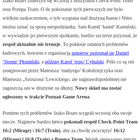
Izako Boars zmierzyli się wczoraj z drużynami Check-Point Team
oraz Pompa Team. O ile pokonanie tych pierwszych nie było
wielkim zaskoczeniem, o tyle wygrana nad drużyną Isamu i Nitro
można uznać za sporą niespodziankę. Sam Kamil ‘kamil’ Kamiński,
w wywiadzie po pierwszym spotkaniu, bardzo szczerze przyznał, że
zespół aktualnie nie trenuje
. To pokłosie ostatnich problemów
kadrowych, bowiem z organizacją
najpierw pożegnał się Daniel
‘Stomp’ Płomiński
, a
później Karol ‘repo’ Cybulski
. Póki co są oni
zastępowani przez Mateusza ‘mattyego’ Kołodziejczyka oraz
Mateusza „Szoszona’ Lewickiego, ale najprawdopodobniej nie
zagoszczą oni w drużynie na dłużej.
Nowy skład ma zostać
ogłoszony w trakcie Poznań Game Arena
.
Pomimo tych problemów Izako Boars wygrali wczoraj oba swoje
mecze. Najpierw bardzo łatwo
pokonali zespół Check-Point Team
16:2 (Mirage)
i
16:7 (Train)
, aby za chwilę zwyciężyć
16:12
(Mirage) i 16:8 (Train) z Pompa Team
. Wynik pierwszego meczu