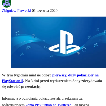
Zbigniew Pławecki
01 czerwca 2020
W tym tygodniu miał się odbyć
pierwszy, duży pokaz gier na
PlayStation 5
. Na 3 dni przed wydarzeniem Sony zdecydowało
się odwołać prezentację.
Informacja o odwołaniu pokazu została przekazana za
pośrednictwem
konta PlayStation na Twitterze
. Jak można