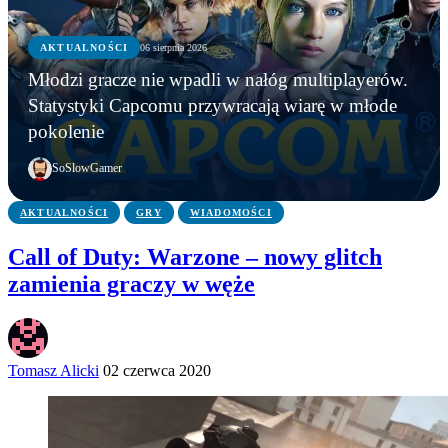
AKTUALNOŚCI
06 sierpnia 2026
AKTUALNOŚCI
Młodzi gracze nie wpadli w nałóg multiplayerów.
AKTUALNOŚCI
AKTUALNOŚCI
Młodzi gracze nie wpadli w nałóg multiplayerów.
Statystyki Capcomu przywracają wiarę w młode
WWE chce zastrzec znak towarowy „Vice City”.
Gameplay z GTA 6 niebawem. Rockstar oficjalnie
Statystyki Capcomu przywracają wiarę w młode
pokolenie
Przypadek?
zapowiada
pokolenie
SoSlowGamer
AKTUALNOŚCI
GRY
WIADOMOŚCI
Call of Duty: Warzone – nowy glitch
zamienia graczy w węże
Tomasz Alicki
02 czerwca 2020