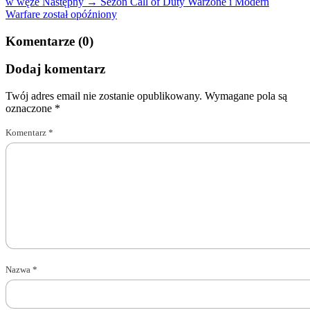
w węże
Następny →
Sezon Call of Duty Warzone i Modern
Warfare został opóźniony
Komentarze (0)
Dodaj komentarz
Twój adres email nie zostanie opublikowany.
Wymagane pola są
oznaczone
*
Komentarz
*
Nazwa
*