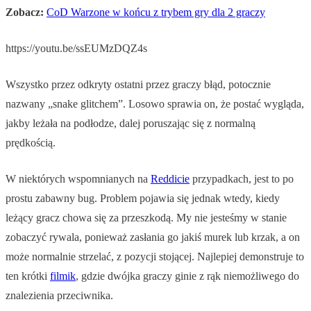
Zobacz:
CoD Warzone w końcu z trybem gry dla 2 graczy
https://youtu.be/ssEUMzDQZ4s
Wszystko przez odkryty ostatni przez graczy błąd, potocznie
nazwany „snake glitchem”. Losowo sprawia on, że postać wygląda,
jakby leżała na podłodze, dalej poruszając się z normalną
prędkością.
W niektórych wspomnianych na
Reddicie
przypadkach, jest to po
prostu zabawny bug. Problem pojawia się jednak wtedy, kiedy
leżący gracz chowa się za przeszkodą. My nie jesteśmy w stanie
zobaczyć rywala, ponieważ zasłania go jakiś murek lub krzak, a on
może normalnie strzelać, z pozycji stojącej. Najlepiej demonstruje to
ten krótki
filmik
, gdzie dwójka graczy ginie z rąk niemożliwego do
znalezienia przeciwnika.