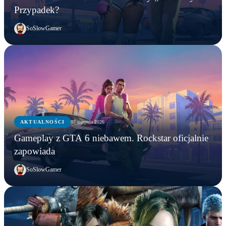
Przypadek?
SoSlowGamer
AKTUALNOŚCI
07 sierpnia 2026
Gameplay z GTA 6 niebawem. Rockstar oficjalnie
zapowiada
SoSlowGamer