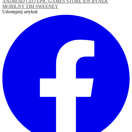
ANDROID
CEO
EPIC GAMES STORE
IOS
RYNEK
MOBILNY
TIM SWEENEY
Udostępnij artykuł: