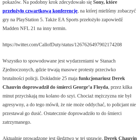
pokazów. Na podobny krok zdecydowało się
Sony, które
przełożyło czwartkową konferencję
, na której mieliśmy zobaczyć
gry na PlayStation 5. Także EA Sports przełożyło zapowiedź
Madden NFL 21 na inny termin.
https://twitter.com/CallofDuty/status/1267626497902174208
Wszystko to spowodowane jest wydarzeniami w Stanach
Zjednoczonych, gdzie trwają masowe protesty przeciwko
brutalności policji. Dokładnie 25 maja
funkcjonariusz Derek
Chauvin doprowadził do śmierci George’a Floyda
, przez kilka
minut przyciskają mu kolano do szyi. Chociaż mężczyzna nie był
agresywny, a do tego mówił, że nie może oddychać, to policjant nie
przestawał go dusić. Ostatecznie doprowadziło to do śmierci
zatrzymanego.
Aktualnie prowadzone jest śledztwo w tej sprawie.
Derek Chauvin