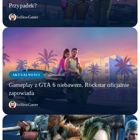
Przypadek?
SoSlowGamer
AKTUALNOŚCI
07 sierpnia 2026
Gameplay z GTA 6 niebawem. Rockstar oficjalnie
zapowiada
SoSlowGamer