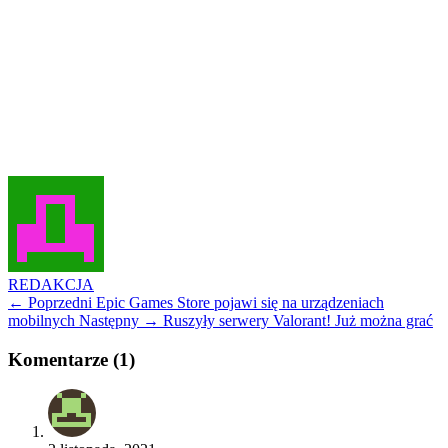
REDAKCJA
← Poprzedni
Epic Games Store pojawi się na urządzeniach
mobilnych
Następny →
Ruszyły serwery Valorant! Już można grać
Komentarze (1)