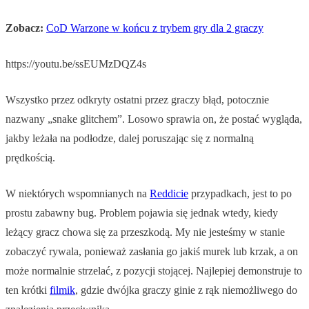
Zobacz:
CoD Warzone w końcu z trybem gry dla 2 graczy
https://youtu.be/ssEUMzDQZ4s
Wszystko przez odkryty ostatni przez graczy błąd, potocznie
nazwany „snake glitchem”. Losowo sprawia on, że postać wygląda,
jakby leżała na podłodze, dalej poruszając się z normalną
prędkością.
W niektórych wspomnianych na
Reddicie
przypadkach, jest to po
prostu zabawny bug. Problem pojawia się jednak wtedy, kiedy
leżący gracz chowa się za przeszkodą. My nie jesteśmy w stanie
zobaczyć rywala, ponieważ zasłania go jakiś murek lub krzak, a on
może normalnie strzelać, z pozycji stojącej. Najlepiej demonstruje to
ten krótki
filmik
, gdzie dwójka graczy ginie z rąk niemożliwego do