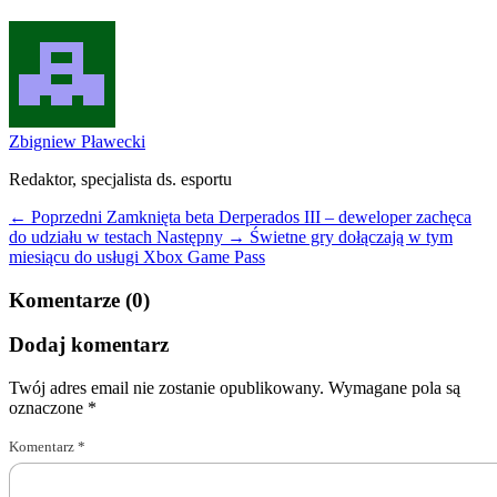
Zbigniew Pławecki
Redaktor, specjalista ds. esportu
← Poprzedni
Zamknięta beta Derperados III – deweloper zachęca
do udziału w testach
Następny →
Świetne gry dołączają w tym
miesiącu do usługi Xbox Game Pass
Komentarze (0)
Dodaj komentarz
Twój adres email nie zostanie opublikowany.
Wymagane pola są
oznaczone
*
Komentarz
*