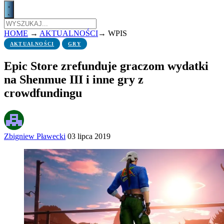
HOME
→
AKTUALNOŚCI
→
WPIS
AKTUALNOŚCI
GRY
Epic Store zrefunduje graczom wydatki
na Shenmue III i inne gry z
crowdfundingu
Zbigniew Pławecki
03 lipca 2019