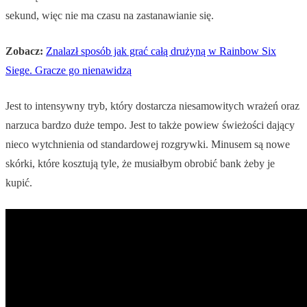
sekund, więc nie ma czasu na zastanawianie się.
Zobacz:
Znalazł sposób jak grać całą drużyną w Rainbow Six
Siege. Gracze go nienawidzą
Jest to intensywny tryb, który dostarcza niesamowitych wrażeń oraz
narzuca bardzo duże tempo. Jest to także powiew świeżości dający
nieco wytchnienia od standardowej rozgrywki. Minusem są nowe
skórki, które kosztują tyle, że musiałbym obrobić bank żeby je
kupić.