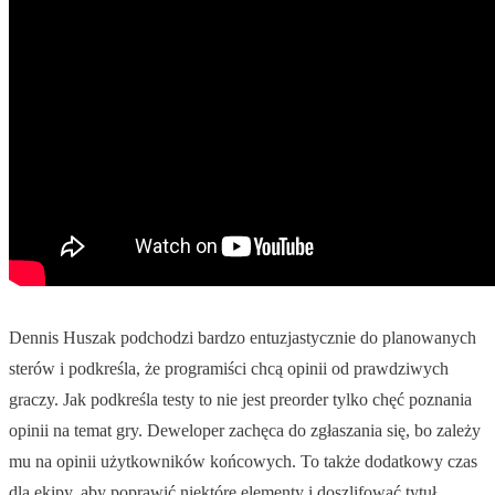
Dennis Huszak podchodzi bardzo entuzjastycznie do planowanych
sterów i podkreśla, że programiści chcą opinii od prawdziwych
graczy. Jak podkreśla testy to nie jest preorder tylko chęć poznania
opinii na temat gry. Deweloper zachęca do zgłaszania się, bo zależy
mu na opinii użytkowników końcowych. To także dodatkowy czas
dla ekipy, aby poprawić niektóre elementy i doszlifować tytuł.