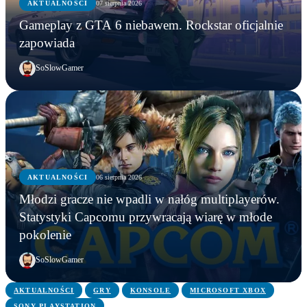
AKTUALNOŚCI
07 sierpnia 2026
Gameplay z GTA 6 niebawem. Rockstar oficjalnie
zapowiada
SoSlowGamer
AKTUALNOŚCI
06 sierpnia 2026
AKTUALNOŚCI
Młodzi gracze nie wpadli w nałóg multiplayerów.
AKTUALNOŚCI
AKTUALNOŚCI
Młodzi gracze nie wpadli w nałóg multiplayerów.
Statystyki Capcomu przywracają wiarę w młode
WWE chce zastrzec znak towarowy „Vice City”.
Gameplay z GTA 6 niebawem. Rockstar oficjalnie
Statystyki Capcomu przywracają wiarę w młode
pokolenie
Przypadek?
zapowiada
pokolenie
SoSlowGamer
AKTUALNOŚCI
GRY
KONSOLE
MICROSOFT XBOX
SONY PLAYSTATION