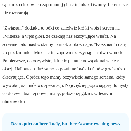
są bardzo ciekawi co zaproponują im z tej okazji twórcy. I chyba się
nie rozczarują.
“Zwiastun” dodatku to póki co zaledwie krótki wpis i screen na
Twitterze, a wpis głosi, że czekają nas ekscytujące wieści. Na
screenie natomiast widzimy namiot, a obok napis “Koszmar” i datę
25 października. Można z tej zapowiedzi wyciągnąć dwa wnioski.
Po pierwsze, co oczywiste, Kinetic planuje nową aktualizację z
okazji Halloween. Już samo to powinno być dla fanów gry bardzo
ekscytujące. Oprócz tego mamy oczywiście samego screena, który
wywołał już mnóstwo spekulacji. Najczęściej pojawiają się domysły
co do ewentualnej nowej mapy, położonej gdzieś w leśnym
obozowisku.
Been quiet on here lately, but here's some exciting news