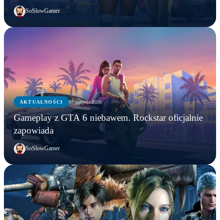
SoSlowGamer
AKTUALNOŚCI
07 sierpnia 2026
Gameplay z GTA 6 niebawem. Rockstar oficjalnie
zapowiada
SoSlowGamer