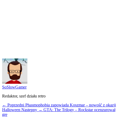
SoSlowGamer
Redaktor, szef działu retro
← Poprzedni
Phasmophobia zapowiada Koszmar – nowość z okazji
Halloween
Następny →
GTA: The Trilogy – Rockstar ocenzurował
grę