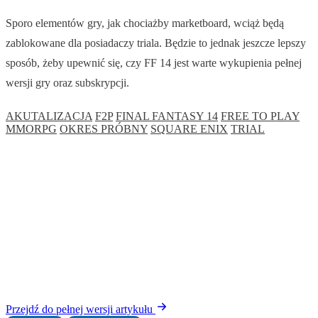
Sporo elementów gry, jak chociażby marketboard, wciąż będą
zablokowane dla posiadaczy triala. Będzie to jednak jeszcze lepszy
sposób, żeby upewnić się, czy FF 14 jest warte wykupienia pełnej
wersji gry oraz subskrypcji.
AKUTALIZACJA
F2P
FINAL FANTASY 14
FREE TO PLAY
MMORPG
OKRES PRÓBNY
SQUARE ENIX
TRIAL
Przejdź do pełnej wersji artykułu