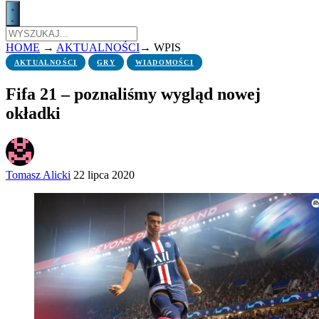
HOME
→
AKTUALNOŚCI
→
WPIS
AKTUALNOŚCI
GRY
WIADOMOŚCI
Fifa 21 – poznaliśmy wygląd nowej
okładki
Tomasz Alicki
22 lipca 2020