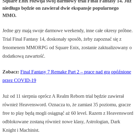
Square Enix rozwija swój darmowy trial Final Fantasy 14. Już
niedługo będzie on zawierał dwie ekspansje popularnego
MMO.
Jedne gry mają swoje darmowe weekendy, inne całe okresy próbne.
Trial Final Fantasy 14, doskonały sposób, żeby zapoznać się z
fenomenem MMORPG od Square Enix, zostanie zaktualizowany o
dodatkową zawartość.
Zobacz:
Final Fantasy 7 Remake Part 2 – prace nad grą opóźnione
przez COVID-19
Już od 11 sierpnia oprócz A Realm Reborn trial będzie zawierał
również Heavensword. Oznacza to, że zamiast 35 poziomu, gracze
free to play będą mogli osiągnąć aż 60 level. Razem z Heavensword
odblokowane zostaną również nowe klasy, Astrologian, Dark
Knight i Machinist.