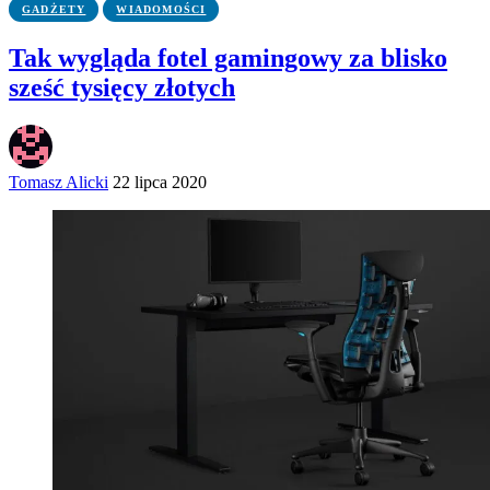
GADŻETY
WIADOMOŚCI
Tak wygląda fotel gamingowy za blisko
sześć tysięcy złotych
Tomasz Alicki
22 lipca 2020