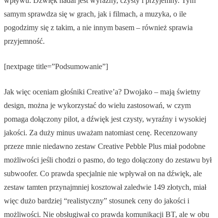
wpływu. Dźwięk nadal jest wyraźny, czysty i przyjemny. Tym
samym sprawdza się w grach, jak i filmach, a muzyka, o ile
pogodzimy się z takim, a nie innym basem – również sprawia
przyjemność.
[nextpage title=”Podsumowanie”]
Jak więc oceniam głośniki Creative’a? Dwojako – mają świetny
design, można je wykorzystać do wielu zastosowań, w czym
pomaga dołączony pilot, a dźwięk jest czysty, wyraźny i wysokiej
jakości. Za duży minus uważam natomiast cenę. Recenzowany
przeze mnie niedawno zestaw Creative Pebble Plus miał podobne
możliwości jeśli chodzi o pasmo, do tego dołączony do zestawu był
subwoofer. Co prawda specjalnie nie wpływał on na dźwięk, ale
zestaw tamten przynajmniej kosztował zaledwie 149 złotych, miał
więc dużo bardziej “realistyczny” stosunek ceny do jakości i
możliwości. Nie obsługiwał co prawda komunikacji BT, ale w obu