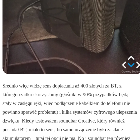
Średnio więc widzę sens dopłacania aż 400 złotych za BT, z
którego rzadko skorzystamy (głośniki w 90% przypadków będą
stały w zasięgu ręki, więc podłączenie kabelkiem do telefonu nie
powinno sprawić problemu) i kilka systemów cyfrowego ulepszenia
dźwięku. Kiedy testowałem soundbar Creative, który również
posiadał BT, miało to sens, bo samo urządzenie było zasilane
akumulatorem – tutaj tej opcji nie ma. No i soundbar ten również