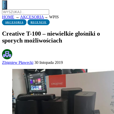
HOME
→
AKCESORIA
→
WPIS
AKCESORIA
RECENZJE
Creative T-100 – niewielkie głośniki o
sporych możliwościach
Zbigniew Pławecki
30 listopada 2019