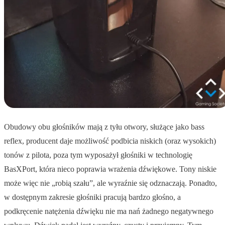
Obudowy obu głośników mają z tyłu otwory, służące jako bass
reflex, producent daje możliwość podbicia niskich (oraz wysokich)
tonów z pilota, poza tym wyposażył głośniki w technologię
BasXPort, która nieco poprawia wrażenia dźwiękowe. Tony niskie
może więc nie „robią szału”, ale wyraźnie się odznaczają. Ponadto,
w dostępnym zakresie głośniki pracują bardzo głośno, a
podkręcenie natężenia dźwięku nie ma nań żadnego negatywnego