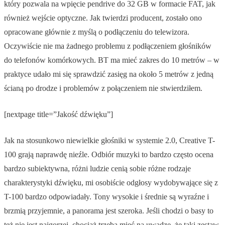
który pozwala na wpięcie pendrive do 32 GB w formacie FAT, jak
również wejście optyczne. Jak twierdzi producent, zostało ono
opracowane głównie z myślą o podłączeniu do telewizora.
Oczywiście nie ma żadnego problemu z podłączeniem głośników
do telefonów komórkowych. BT ma mieć zakres do 10 metrów – w
praktyce udało mi się sprawdzić zasięg na około 5 metrów z jedną
ścianą po drodze i problemów z połączeniem nie stwierdziłem.
[nextpage title=”Jakość dźwięku”]
Jak na stosunkowo niewielkie głośniki w systemie 2.0, Creative T-
100 grają naprawdę nieźle. Odbiór muzyki to bardzo często ocena
bardzo subiektywna, różni ludzie cenią sobie różne rodzaje
charakterystyki dźwięku, mi osobiście odgłosy wydobywające się z
T-100 bardzo odpowiadały. Tony wysokie i średnie są wyraźne i
brzmią przyjemnie, a panorama jest szeroka. Jeśli chodzi o basy to
też nie jest najgorzej, chociaż trzeba mieć na uwadze, że taki zestaw