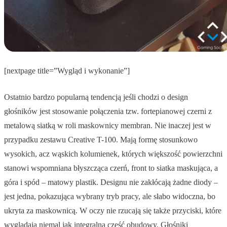
[nextpage title=”Wygląd i wykonanie”]
Ostatnio bardzo popularną tendencją jeśli chodzi o design
głośników jest stosowanie połączenia tzw. fortepianowej czerni z
metalową siatką w roli maskownicy membran. Nie inaczej jest w
przypadku zestawu Creative T-100. Mają formę stosunkowo
wysokich, acz wąskich kolumienek, których większość powierzchni
stanowi wspomniana błyszcząca czerń, front to siatka maskująca, a
góra i spód – matowy plastik. Designu nie zakłócają żadne diody –
jest jedna, pokazująca wybrany tryb pracy, ale słabo widoczna, bo
ukryta za maskownicą. W oczy nie rzucają się także przyciski, które
wyglądają niemal jak integralna część obudowy. Głośniki