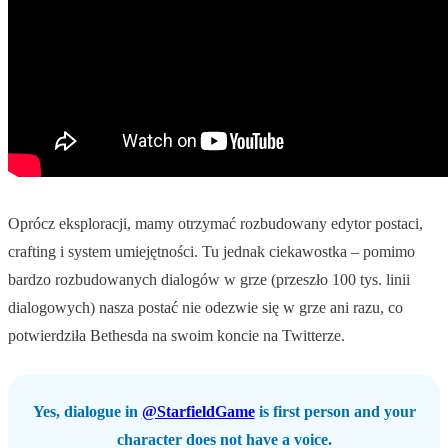
Oprócz eksploracji, mamy otrzymać rozbudowany edytor postaci,
crafting i system umiejętności. Tu jednak ciekawostka – pomimo
bardzo rozbudowanych dialogów w grze (przeszło 100 tys. linii
dialogowych) nasza postać nie odezwie się w grze ani razu, co
potwierdziła Bethesda na swoim koncie na Twitterze.
Yes, dialogue in
@StarfieldGame
is first person and your
character does not have a voice.