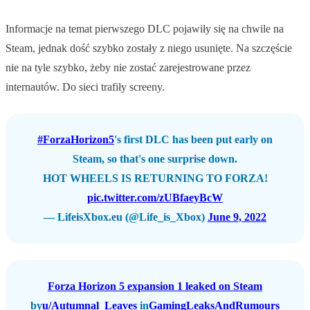
Informacje na temat pierwszego DLC pojawiły się na chwile na
Steam, jednak dość szybko zostały z niego usunięte. Na szczęście
nie na tyle szybko, żeby nie zostać zarejestrowane przez
internautów. Do sieci trafiły screeny.
#ForzaHorizon5
's first DLC has been put early on
Steam, so that's one surprise down.
HOT WHEELS IS RETURNING TO FORZA!
pic.twitter.com/zUBfaeyBcW
— LifeisXbox.eu (@Life_is_Xbox)
June 9, 2022
Forza Horizon 5 expansion 1 leaked on Steam
by
u/Autumnal_Leaves
in
GamingLeaksAndRumours