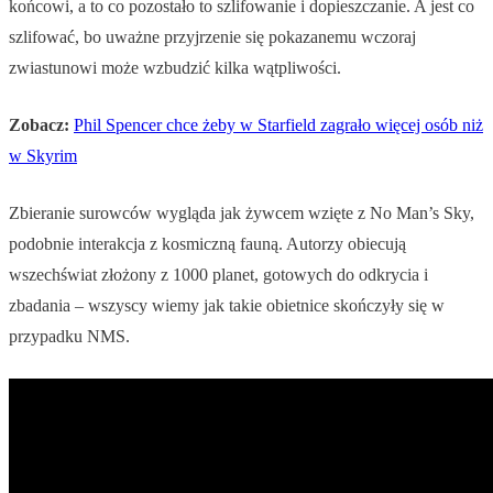
końcowi, a to co pozostało to szlifowanie i dopieszczanie. A jest co
szlifować, bo uważne przyjrzenie się pokazanemu wczoraj
zwiastunowi może wzbudzić kilka wątpliwości.
Zobacz:
Phil Spencer chce żeby w Starfield zagrało więcej osób niż
w Skyrim
Zbieranie surowców wygląda jak żywcem wzięte z No Man’s Sky,
podobnie interakcja z kosmiczną fauną. Autorzy obiecują
wszechświat złożony z 1000 planet, gotowych do odkrycia i
zbadania – wszyscy wiemy jak takie obietnice skończyły się w
przypadku NMS.