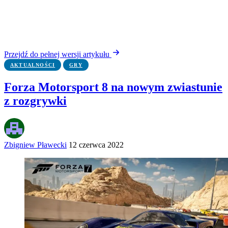
Przejdź do pełnej wersji artykułu
AKTUALNOŚCI
GRY
Forza Motorsport 8 na nowym zwiastunie
z rozgrywki
Zbigniew Pławecki
12 czerwca 2022