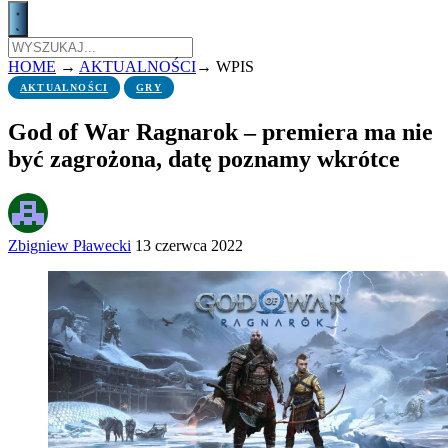
HOME
→
AKTUALNOŚCI
→
WPIS
AKTUALNOŚCI
GRY
God of War Ragnarok – premiera ma nie
być zagrożona, datę poznamy wkrótce
Zbigniew Pławecki
13 czerwca 2022