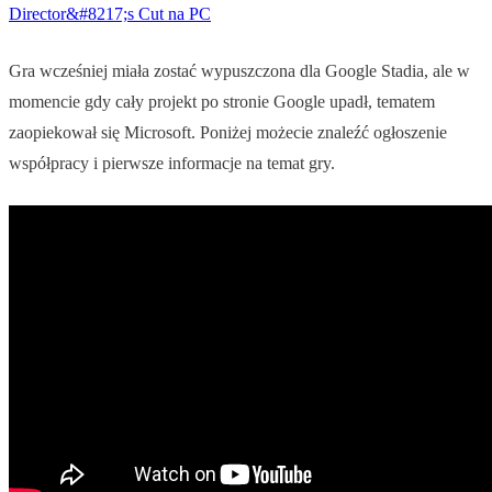
Director&#8217;s Cut na PC
Gra wcześniej miała zostać wypuszczona dla Google Stadia, ale w
momencie gdy cały projekt po stronie Google upadł, tematem
zaopiekował się Microsoft. Poniżej możecie znaleźć ogłoszenie
współpracy i pierwsze informacje na temat gry.