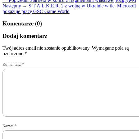
← Poprzedni
Starfield w końcu z fragmentami właściwej rozgrywki
Następny →
S.T.A.L.K.E.R. 2 z wojną w Ukrainie w tle. Microsoft
pokazuje pracę GSC Game World
Komentarze (0)
Dodaj komentarz
Twój adres email nie zostanie opublikowany.
Wymagane pola są
oznaczone
*
Komentarz
*
Nazwa
*