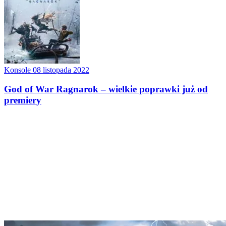
Konsole
08 listopada 2022
God of War Ragnarok – wielkie poprawki już od
premiery