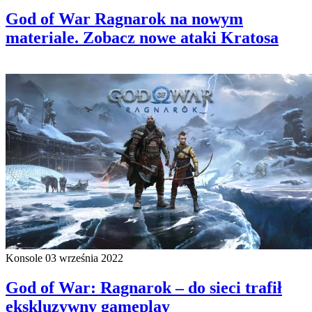
God of War Ragnarok na nowym
materiale. Zobacz nowe ataki Kratosa
Konsole
03 września 2022
God of War: Ragnarok – do sieci trafił
ekskluzywny gameplay