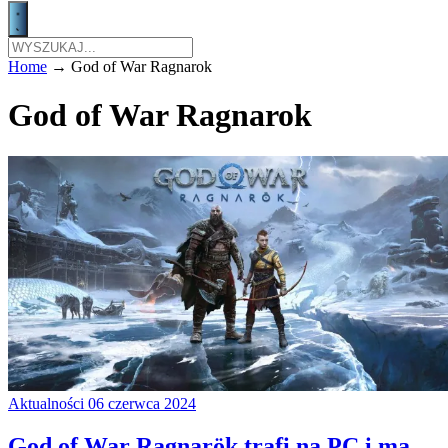
Home
→
God of War Ragnarok
God of War Ragnarok
Aktualności
06 czerwca 2024
God of War Ragnarök trafi na PC i ma