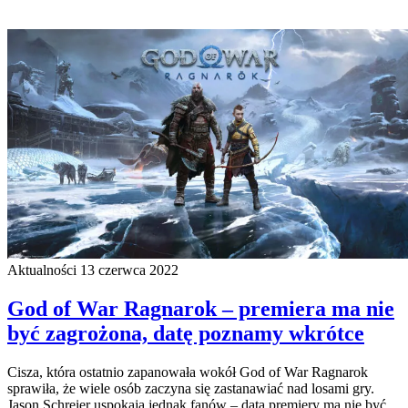
Aktualności
13 czerwca 2022
God of War Ragnarok – premiera ma nie
być zagrożona, datę poznamy wkrótce
Cisza, która ostatnio zapanowała wokół God of War Ragnarok
sprawiła, że wiele osób zaczyna się zastanawiać nad losami gry.
Jason Schreier uspokaja jednak fanów – data premiery ma nie być