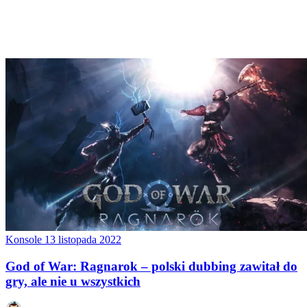
Konsole
13 listopada 2022
God of War: Ragnarok – polski dubbing zawitał do
gry, ale nie u wszystkich