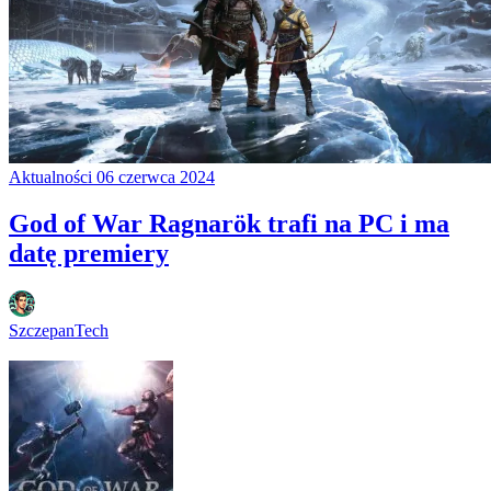
Aktualności
06 czerwca 2024
God of War Ragnarök trafi na PC i ma
datę premiery
SzczepanTech