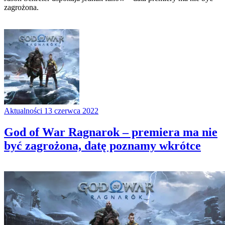
zagrożona.
Aktualności
13 czerwca 2022
God of War Ragnarok – premiera ma nie
być zagrożona, datę poznamy wkrótce