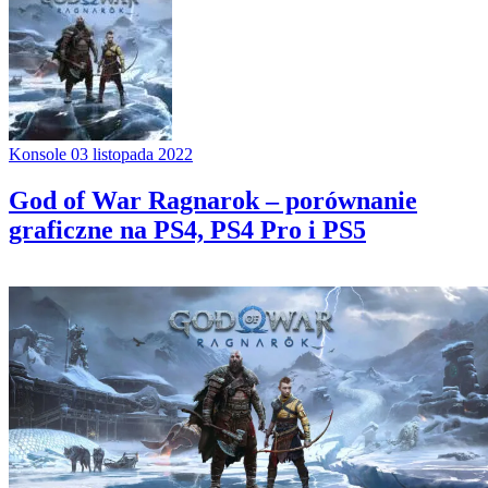
Konsole
03 listopada 2022
God of War Ragnarok – porównanie
graficzne na PS4, PS4 Pro i PS5