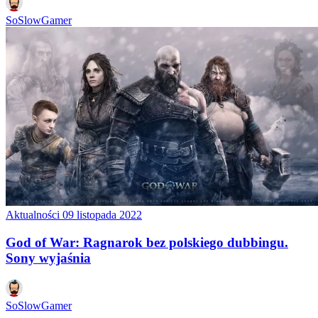
SoSlowGamer
Aktualności
09 listopada 2022
God of War: Ragnarok bez polskiego dubbingu.
Sony wyjaśnia
SoSlowGamer