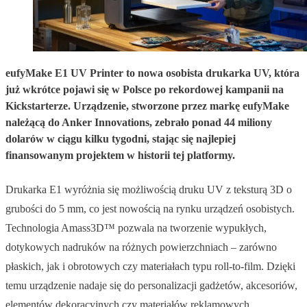
eufyMake E1 UV Printer to nowa osobista drukarka UV, która
już wkrótce pojawi się w Polsce po rekordowej kampanii na
Kickstarterze. Urządzenie, stworzone przez markę eufyMake
należącą do Anker Innovations, zebrało ponad 44 miliony
dolarów w ciągu kilku tygodni, stając się najlepiej
finansowanym projektem w historii tej platformy.
Drukarka E1 wyróżnia się możliwością druku UV z teksturą 3D o
grubości do 5 mm, co jest nowością na rynku urządzeń osobistych.
Technologia Amass3D™ pozwala na tworzenie wypukłych,
dotykowych nadruków na różnych powierzchniach – zarówno
płaskich, jak i obrotowych czy materiałach typu roll-to-film. Dzięki
temu urządzenie nadaje się do personalizacji gadżetów, akcesoriów,
elementów dekoracyjnych czy materiałów reklamowych.