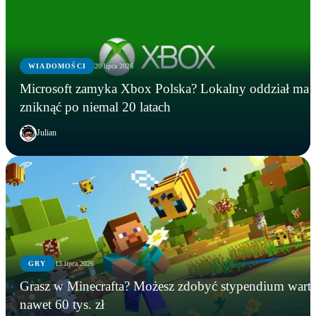
WIADOMOŚCI
20 lipca 2026
Microsoft zamyka Xbox Polska? Lokalny oddział ma
zniknąć po niemal 20 latach
Julian
GRY
13 lipca 2026
GRY
WIADOMOŚCI
GRY
Grasz w Minecrafta? Możesz zdobyć stypendium wart
Instalowali gry na Steamie, a tracili kryptowaluty.
Microsoft zamyka Xbox Polska? Lokalny oddział
Grasz w Minecrafta? Możesz zdobyć stypendium
nawet 60 tys. zł