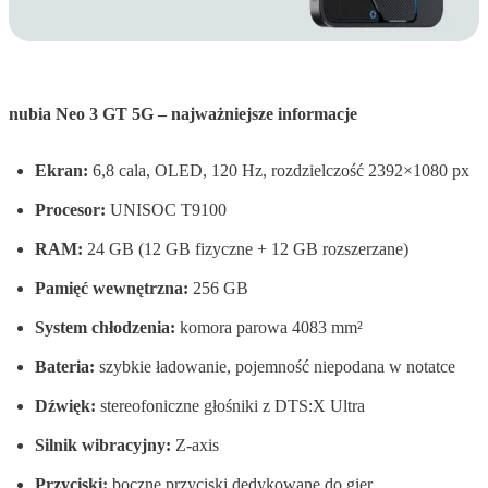
nubia Neo 3 GT 5G – najważniejsze informacje
Ekran:
6,8 cala, OLED, 120 Hz, rozdzielczość 2392×1080 px
Procesor:
UNISOC T9100
RAM:
24 GB (12 GB fizyczne + 12 GB rozszerzane)
Pamięć wewnętrzna:
256 GB
System chłodzenia:
komora parowa 4083 mm²
Bateria:
szybkie ładowanie, pojemność niepodana w notatce
Dźwięk:
stereofoniczne głośniki z DTS:X Ultra
Silnik wibracyjny:
Z-axis
Przyciski:
boczne przyciski dedykowane do gier