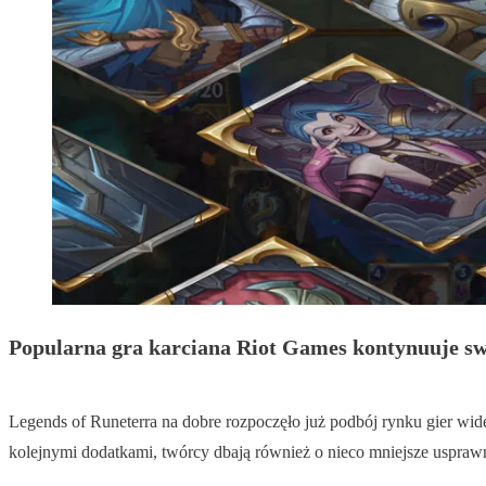
Popularna gra karciana Riot Games kontynuuje sw
Legends of Runeterra na dobre rozpoczęło już podbój rynku gier wide
kolejnymi dodatkami, twórcy dbają również o nieco mniejsze usprawn