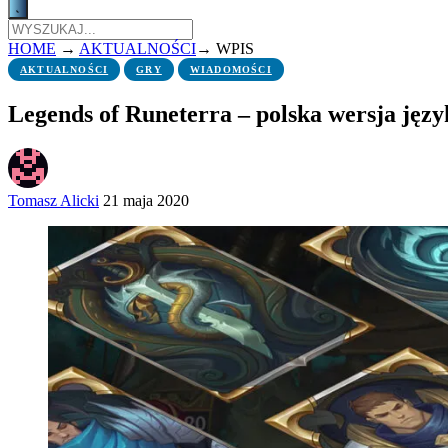
HOME
→
AKTUALNOŚCI
→
WPIS
AKTUALNOŚCI
GRY
WIADOMOŚCI
Legends of Runeterra – polska wersja języ
Tomasz Alicki
21 maja 2020