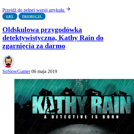
Przejdź do pełnej wersji artykułu
GRY
PROMOCJE
Oldskulowa przygodówka
detektywistyczna, Kathy Rain do
zgarnięcia za darmo
SoSlowGamer
06 maja 2019