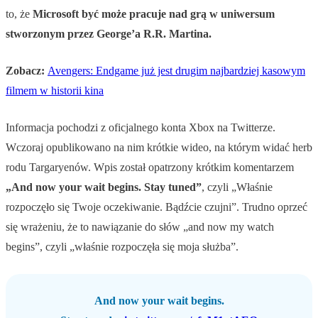
to, że
Microsoft być może pracuje nad grą w uniwersum
stworzonym przez George’a R.R. Martina.
Zobacz:
Avengers: Endgame już jest drugim najbardziej kasowym
filmem w historii kina
Informacja pochodzi z oficjalnego konta Xbox na Twitterze.
Wczoraj opublikowano na nim krótkie wideo, na którym widać herb
rodu Targaryenów. Wpis został opatrzony krótkim komentarzem
„And now your wait begins. Stay tuned”
, czyli „Właśnie
rozpoczęło się Twoje oczekiwanie. Bądźcie czujni”. Trudno oprzeć
się wrażeniu, że to nawiązanie do słów „and now my watch
begins”, czyli „właśnie rozpoczęła się moja służba”.
And now your wait begins.