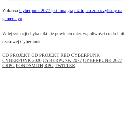
Zobacz:
Cyberpunk 2077 jest inną grą niż to, co zobaczyliśmy na
gameplayu
W tej sytuacji chyba nikt nie powinien mieć wątpliwości co do linii
czasowej Cyberpunka.
CD PROJEKT
CD PROJEKT RED
CYBERPUNK
CYBERPUNK 2020
CYBERPUNK 2077
CYBERPUNK 2077
CRPG
PONDSMITH
RPG
TWITTER