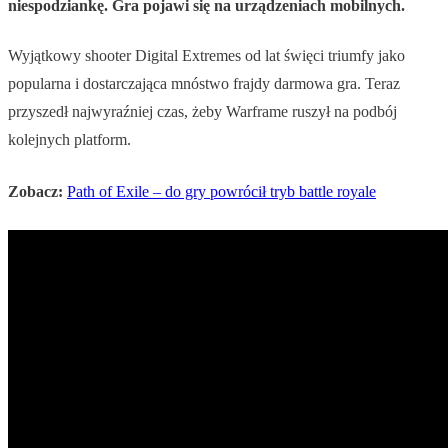
niespodziankę. Gra pojawi się na urządzeniach mobilnych.
Wyjątkowy shooter Digital Extremes od lat święci triumfy jako
popularna i dostarczająca mnóstwo frajdy darmowa gra. Teraz
przyszedł najwyraźniej czas, żeby Warframe ruszył na podbój
kolejnych platform.
Zobacz:
Path of Exile – do gry powrócił tryb battle royale