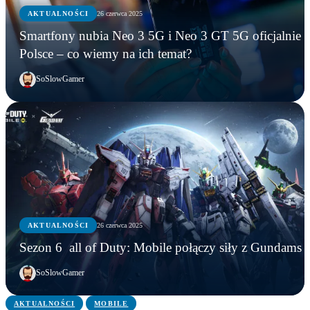
AKTUALNOŚCI
26 czerwca 2025
Smartfony nubia Neo 3 5G i Neo 3 GT 5G oficjalnie 
Polsce – co wiemy na ich temat?
SoSlowGamer
AKTUALNOŚCI
AKTUALNOŚCI
AKTUALNOŚCI
AKTUALNOŚCI
26 czerwca 2025
OnePlus robi z telefonu konsolę… ale jest jeden
Smartfony nubia Neo 3 5G i Neo 3 GT 5G
Sezon 6 all of Duty: Mobile połączy siły z
Sezon 6 all of Duty: Mobile połączy siły z Gundams
problem
oficjalnie w Polsce – co wiemy na ich temat?
Gundams
SoSlowGamer
AKTUALNOŚCI
MOBILE