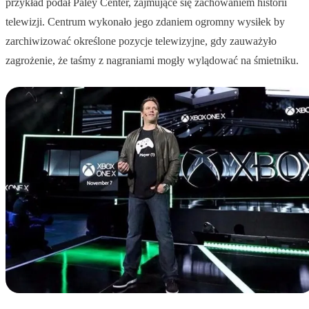
przykład podał Paley Center, zajmujące się zachowaniem historii
telewizji. Centrum wykonało jego zdaniem ogromny wysiłek by
zarchiwizować określone pozycje telewizyjne, gdy zauważyło
zagrożenie, że taśmy z nagraniami mogły wylądować na śmietniku.