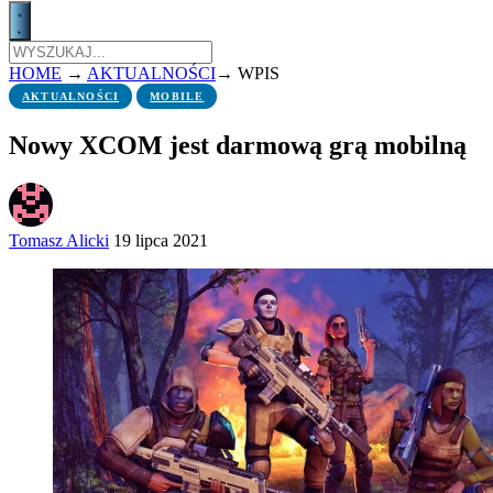
HOME
→
AKTUALNOŚCI
→
WPIS
AKTUALNOŚCI
MOBILE
Nowy XCOM jest darmową grą mobilną
Tomasz Alicki
19 lipca 2021