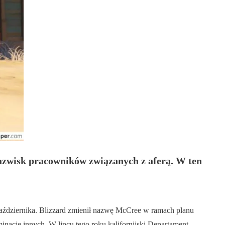
azwisk pracowników związanych z aferą. W ten
aździernika. Blizzard zmienił nazwę McCree w ramach planu
inację innych. W lipcu tego roku kalifornijski Departament