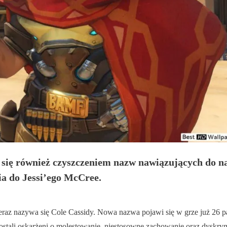
 się również czyszczeniem nazw nawiązujących do n
ia do Jessi’ego McCree.
raz nazywa się Cole Cassidy. Nowa nazwa pojawi się w grze już 26 p
ostali oskarżeni o molestowanie, niestosowne zachowanie oraz dyskrym