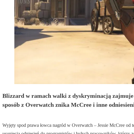
Blizzard w ramach walki z dyskryminacją zajmuje
sposób z Overwatch znika McCree i inne odniesien
Wyjęty spod prawa łowca nagród w Overwatch – Jessie McCree od te
usunięcia odniesień do programistów i byłych pracowników, którzy z