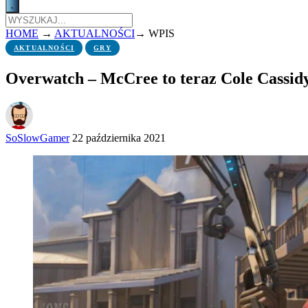
HOME
→
AKTUALNOŚCI
→
WPIS
AKTUALNOŚCI
GRY
Overwatch – McCree to teraz Cole Cassid
SoSlowGamer
22 października 2021