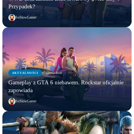
Przypadek?
SoSlowGamer
AKTUALNOŚCI
07 sierpnia 2026
Gameplay z GTA 6 niebawem. Rockstar oficjalnie
zapowiada
SoSlowGamer