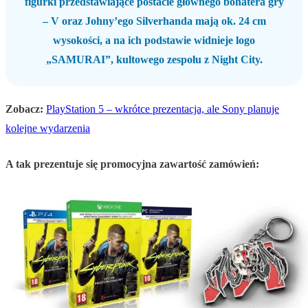
figurki przedstawiające postacie głównego bohatera gry
– V oraz Johny’ego Silverhanda mają ok. 24 cm
wysokości, a na ich podstawie widnieje logo
„SAMURAI”, kultowego zespołu z Night City.
Zobacz:
PlayStation 5 – wkrótce prezentacja, ale Sony planuje
kolejne wydarzenia
A tak prezentuje się promocyjna zawartość zamówień: