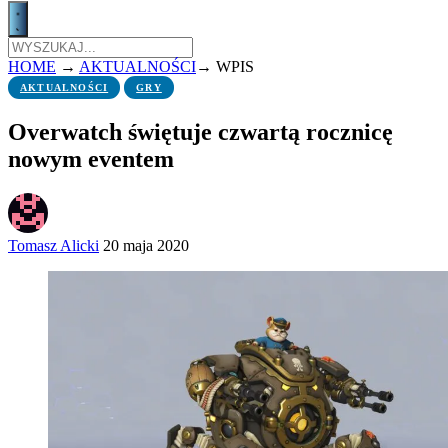
HOME
→
AKTUALNOŚCI
→
WPIS
AKTUALNOŚCI
GRY
Overwatch świętuje czwartą rocznicę
nowym eventem
Tomasz Alicki
20 maja 2020