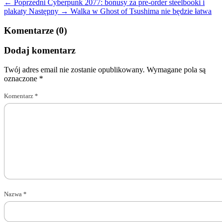
← Poprzedni
Cyberpunk 2077: bonusy za pre-order steelbooki i
plakaty
Następny →
Walka w Ghost of Tsushima nie będzie łatwa
Komentarze (0)
Dodaj komentarz
Twój adres email nie zostanie opublikowany.
Wymagane pola są
oznaczone
*
Komentarz
*
Nazwa
*