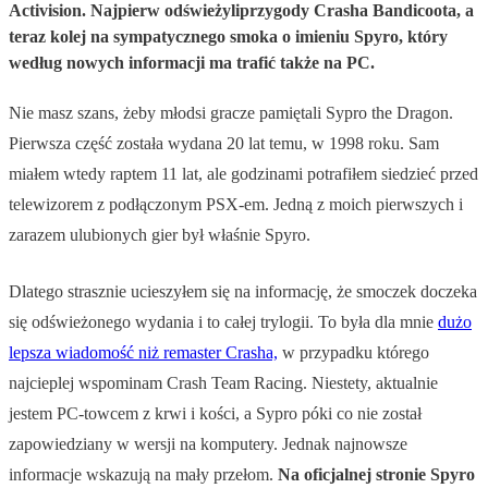
Activision. Najpierw odświeżyliprzygody Crasha Bandicoota, a
teraz kolej na sympatycznego smoka o imieniu Spyro, który
według nowych informacji ma trafić także na PC.
Nie masz szans, żeby młodsi gracze pamiętali Sypro the Dragon.
Pierwsza część została wydana 20 lat temu, w 1998 roku. Sam
miałem wtedy raptem 11 lat, ale godzinami potrafiłem siedzieć przed
telewizorem z podłączonym PSX-em. Jedną z moich pierwszych i
zarazem ulubionych gier był właśnie Spyro.
Dlatego strasznie ucieszyłem się na informację, że smoczek doczeka
się odświeżonego wydania i to całej trylogii. To była dla mnie
dużo
lepsza wiadomość niż remaster Crasha,
w przypadku którego
najcieplej wspominam Crash Team Racing. Niestety, aktualnie
jestem PC-towcem z krwi i kości, a Sypro póki co nie został
zapowiedziany w wersji na komputery. Jednak najnowsze
informacje wskazują na mały przełom.
Na oficjalnej stronie Spyro