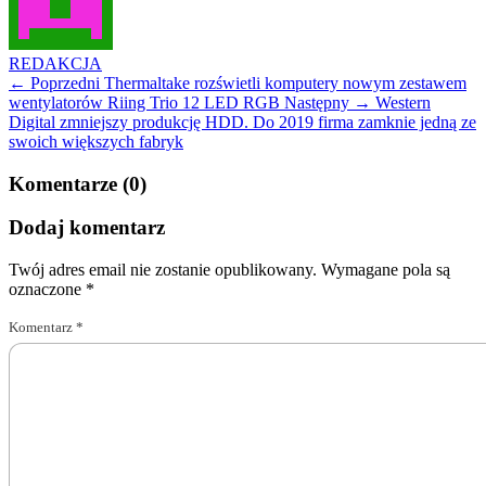
REDAKCJA
← Poprzedni
Thermaltake rozświetli komputery nowym zestawem
wentylatorów Riing Trio 12 LED RGB
Następny →
Western
Digital zmniejszy produkcję HDD. Do 2019 firma zamknie jedną ze
swoich większych fabryk
Komentarze (0)
Dodaj komentarz
Twój adres email nie zostanie opublikowany.
Wymagane pola są
oznaczone
*
Komentarz
*