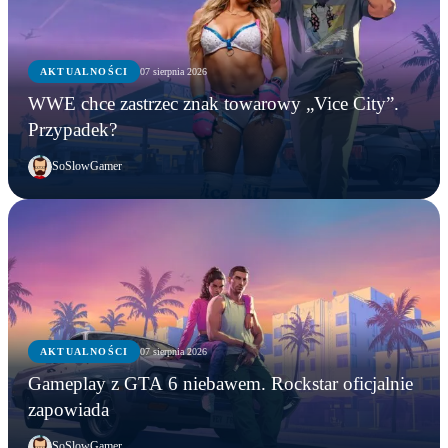
AKTUALNOŚCI
07 sierpnia 2026
WWE chce zastrzec znak towarowy „Vice City”.
Przypadek?
SoSlowGamer
AKTUALNOŚCI
07 sierpnia 2026
Gameplay z GTA 6 niebawem. Rockstar oficjalnie
zapowiada
SoSlowGamer