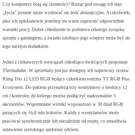
Czy komputery boją się ciemności? Biorąc pod uwagę ich stan
„życia” pytanie może wydawać się dość abstrakcyjne. Aczkolwiek,
jako ich opiekunowie jesteśmy im winni zapewnić odpowiednie
warunki pracy. Dobre chłodzenie to podstawa udanego związku
sprzętu z gamingiem, a światło zdobiące jego wnętrze może być do
tego niezłym dodatkiem.
Jedno z ciekawszych rozwiązań chłodząco-świecących proponuje
Thermaltake. W sprzedaży jest już dostępny ich najnowszy zestaw
Riing Trio 12 LED RGB będący członkiem rodziny TT RGB Plus
Ecosystem. Do pakietu przynależą trzy wentylatory o średnicy 12
cm i kontroler, do którego można podłączyć maksymalnie 5
akcesoriów. Wspomniane wirniki wyposażono w 30 diod RGB
jarzących się 16,8 mln kolorów. Każdy z wentylatorów może
pracować synchronicznie lub niezależnie od reszty, co umożliwia
ustawienie szerokiego spektrum odcieni.