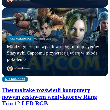
AKTUALNOŚCI
06 sierpnia 2026
AKTUALNOŚCI
Młodzi gracze nie wpadli w nałóg multiplayerów.
AKTUALNOŚCI
AKTUALNOŚCI
Młodzi gracze nie wpadli w nałóg multiplayerów.
Statystyki Capcomu przywracają wiarę w młode
WWE chce zastrzec znak towarowy „Vice City”.
Gameplay z GTA 6 niebawem. Rockstar oficjalnie
Statystyki Capcomu przywracają wiarę w młode
pokolenie
Przypadek?
zapowiada
pokolenie
SoSlowGamer
WIADOMOŚCI
Thermaltake rozświetli komputery
nowym zestawem wentylatorów Riing
Trio 12 LED RGB