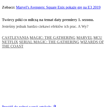
Zobacz:
Marvel’s Avengers: Square Enix pokaże grę na E3 2019
Twórcy póki co milczą na temat daty premiery 1. sezonu.
Jesteśmy jednak bardzo ciekawi efektów ich prac. A Wy?
CASTLEVANIA
MAGIC: THE GATHERING
MARVEL
MCU
NETFLIX
SERIAL MAGIC: THE GATHERING
WIZARDS OF
THE COAST
Przejdź do pełnej wersji artykułu