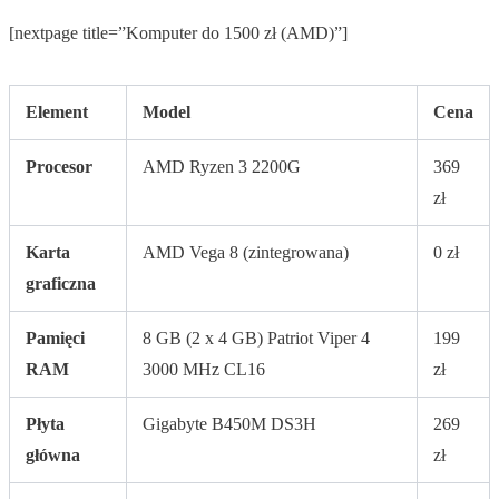
[nextpage title=”Komputer do 1500 zł (AMD)”]
Element
Model
Cena
Procesor
AMD Ryzen 3 2200G
369
zł
Karta
AMD Vega 8 (zintegrowana)
0 zł
graficzna
Pamięci
8 GB (2 x 4 GB) Patriot Viper 4
199
RAM
3000 MHz CL16
zł
Płyta
Gigabyte B450M DS3H
269
główna
zł