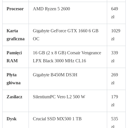
Procesor
AMD Ryzen 5 2600
649
zł
Karta
Gigabyte GeForce GTX 1660 6 GB
1029
graficzna
OC
zł
Pamięci
16 GB (2 x 8 GB) Corsair Vengeance
339
RAM
LPX Black 3000 MHz CL16
zł
Płyta
Gigabyte B450M DS3H
269
główna
zł
Zasilacz
SilentiumPC Vero L2 500 W
179
zł
Dysk
Crucial SSD MX500 1 TB
535
zł