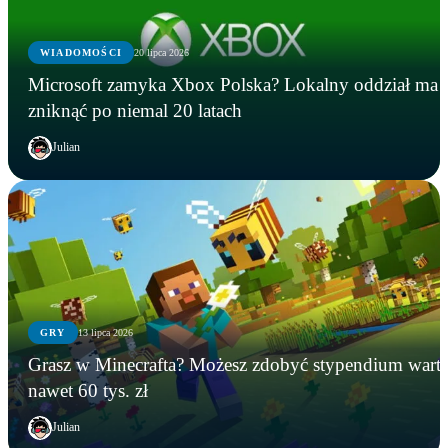
WIADOMOŚCI
20 lipca 2026
Microsoft zamyka Xbox Polska? Lokalny oddział ma
zniknąć po niemal 20 latach
Julian
GRY
13 lipca 2026
GRY
WIADOMOŚCI
GRY
Grasz w Minecrafta? Możesz zdobyć stypendium wart
Instalowali gry na Steamie, a tracili kryptowaluty.
Microsoft zamyka Xbox Polska? Lokalny oddział
Grasz w Minecrafta? Możesz zdobyć stypendium
nawet 60 tys. zł
FBI zatrzymało podejrzanego
ma zniknąć po niemal 20 latach
warte nawet 60 tys. zł
Julian