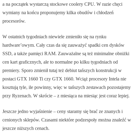
a na początek wystarczą stockowe coolery CPU. W razie chęci
wymiany na końcu proponujemy kilka obudów i chłodzeń
procesorów.
W ostatnich tygodniach niewiele zmieniło się na rynku
hardware’owym. Cały czas da się zauważyć spadki cen dysków
SSD, a także pamięci RAM. Zauważalne są też minimalne obniżki
cen kart graficznych, ale to normalne po kilku tygodniach od
premiery. Sporo zmienił tutaj też debiut tańszych konstrukcji w
postaci GTX 1660 Ti czy GTX 1660. Wciąż procesory Intela nie
kosztują tyle, ile powinny, więc w tańszych zestawach pozostajemy
przy Ryzenach. W skrócie – z miesiąca na miesiąc jest coraz lepiej.
Jeszcze jedno wyjaśnienie – ceny staramy się brać ze znanych i
cenionych sklepów. Czasami niektóre podzespoły można znaleźć w
jeszcze niższych cenach.