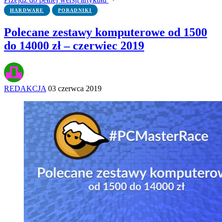
HARDWARE
PORADNIKI
Polecane zestawy komputerowe od 1500
do 14000 zł – czerwiec 2019
REDAKCJA
03 czerwca 2019