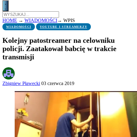
HOME
→
WIADOMOŚCI
→
WPIS
WIADOMOŚCI
YOUTUBE I STREAMERZY
Kolejny patostreamer na celowniku
policji. Zaatakował babcię w trakcie
transmisji
Zbigniew Pławecki
03 czerwca 2019