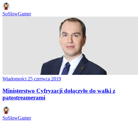
SoSlowGamer
Wiadomości
25 czerwca 2019
Ministerstwo Cyfryzacji dołączyło do walki z
patostreamerami
SoSlowGamer