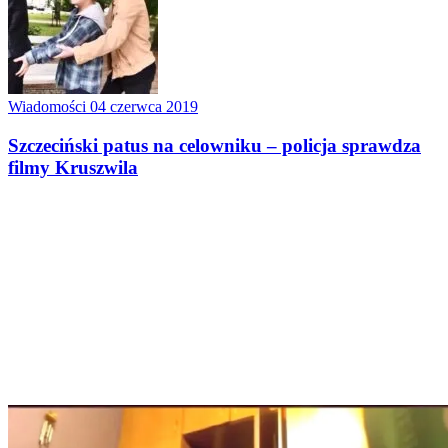
Wiadomości
04 czerwca 2019
Szczeciński patus na celowniku – policja sprawdza
filmy Kruszwila