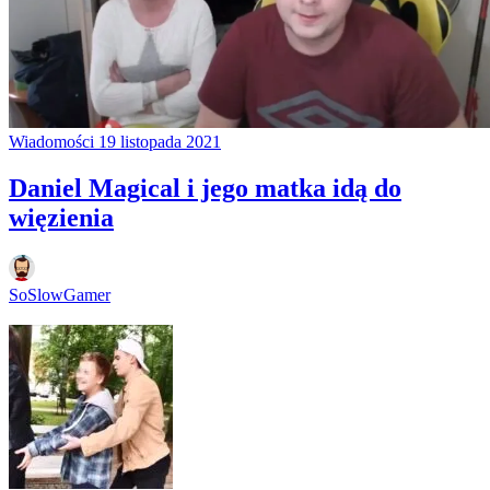
Wiadomości
19 listopada 2021
Daniel Magical i jego matka idą do
więzienia
SoSlowGamer