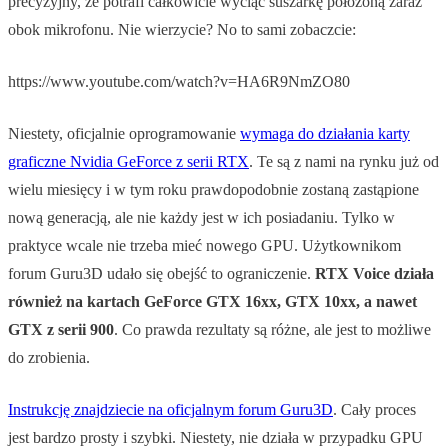
precyzyjny, że potrafi całkowicie wyciąć suszarkę położoną zaraz
obok mikrofonu. Nie wierzycie? No to sami zobaczcie:
https://www.youtube.com/watch?v=HA6R9NmZO80
Niestety, oficjalnie oprogramowanie
wymaga do działania karty
graficzne Nvidia GeForce z serii RTX
. Te są z nami na rynku już od
wielu miesięcy i w tym roku prawdopodobnie zostaną zastąpione
nową generacją, ale nie każdy jest w ich posiadaniu. Tylko w
praktyce wcale nie trzeba mieć nowego GPU. Użytkownikom
forum Guru3D udało się obejść to ograniczenie.
RTX Voice działa
również na kartach GeForce GTX 16xx, GTX 10xx, a nawet
GTX z serii 900
. Co prawda rezultaty są różne, ale jest to możliwe
do zrobienia.
Instrukcję znajdziecie na oficjalnym forum Guru3D
. Cały proces
jest bardzo prosty i szybki. Niestety, nie działa w przypadku GPU