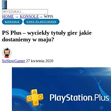
HOME
→
KONSOLE
→
WPIS
KONSOLE
SONY PLAYSTATION
PS Plus – wyciekły tytuły gier jakie
dostaniemy w maju?
SoSlowGamer
27 kwietnia 2020