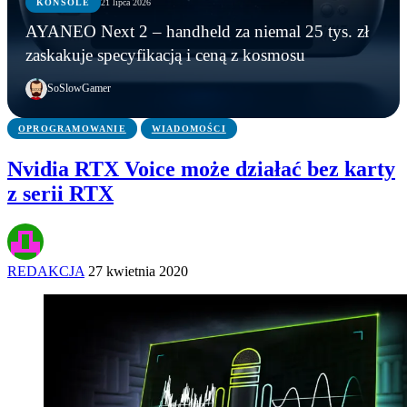
KONSOLE
21 lipca 2026
KONSOLE
KONSOLE
KONSOLE
AYANEO Next 2 – handheld za niemal 25 tys. zł
Marvel’s Wolverine z mikrotransakcjami? Tak
PS6: nowe funkcje, zmiany w kontrolerze i
AYANEO Next 2 – handheld za niemal 25 tys. zł
zaskakuje specyfikacją i ceną z kosmosu
wynika z oceny ESRB
możliwa data premiery
zaskakuje specyfikacją i ceną z kosmosu
SoSlowGamer
OPROGRAMOWANIE
WIADOMOŚCI
Nvidia RTX Voice może działać bez karty
z serii RTX
REDAKCJA
27 kwietnia 2020