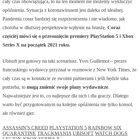
cały czas obowiązująca, to na ten moment nie możemy wykluczyć
opóźnienia. Sytuacja z koronawirusem jest daleka od idealnej.
Pandemia coraz bardziej się rozprzestrzenia i nie wiadomo, jak
choroba w dłuższej perspektywie wpłynie na branżę.
Coraz
częściej mówi się o przesunięciu premiery PlayStation 5 i Xbox
Series X na początek 2021 roku.
Ubisoft jest gotowy na taki scenariusz. Yves Guillemot – prezes
francuskiego wydawcy przyznał w rozmowie z New York Times, że
cały czas są w kontakcie ze swoimi partnerami i jeśli będzie taka
potrzeba, to
mogą zmienić swoje plany wydawnicze
.
Najważniejsze jest to, co najlepsze dla nich i dla graczy. Dlatego
warto być przygotowanym na kolejne opóźnienia nie tylko konsol,
ale również gier.
ASSASSIN'S CREED
PLAYSTATION 5
RAINBOW SIX
QUARANTINE
TRACKMANIA
UBISOFT
WATCH DOGS
LEGION
XBOX SERIES X