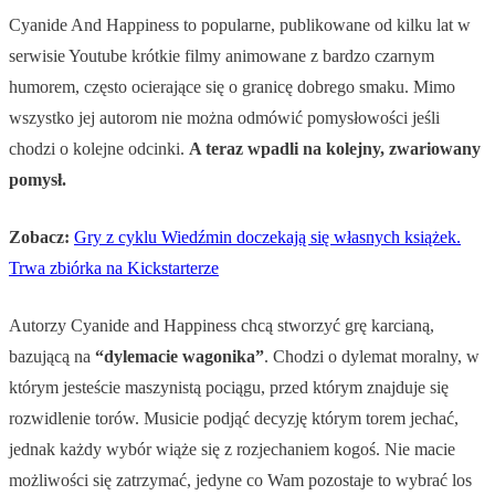
Cyanide And Happiness to popularne, publikowane od kilku lat w
serwisie Youtube krótkie filmy animowane z bardzo czarnym
humorem, często ocierające się o granicę dobrego smaku. Mimo
wszystko jej autorom nie można odmówić pomysłowości jeśli
chodzi o kolejne odcinki.
A teraz wpadli na kolejny, zwariowany
pomysł.
Zobacz:
Gry z cyklu Wiedźmin doczekają się własnych książek.
Trwa zbiórka na Kickstarterze
Autorzy Cyanide and Happiness chcą stworzyć grę karcianą,
bazującą na
“dylemacie wagonika”
. Chodzi o dylemat moralny, w
którym jesteście maszynistą pociągu, przed którym znajduje się
rozwidlenie torów. Musicie podjąć decyzję którym torem jechać,
jednak każdy wybór wiąże się z rozjechaniem kogoś. Nie macie
możliwości się zatrzymać, jedyne co Wam pozostaje to wybrać los