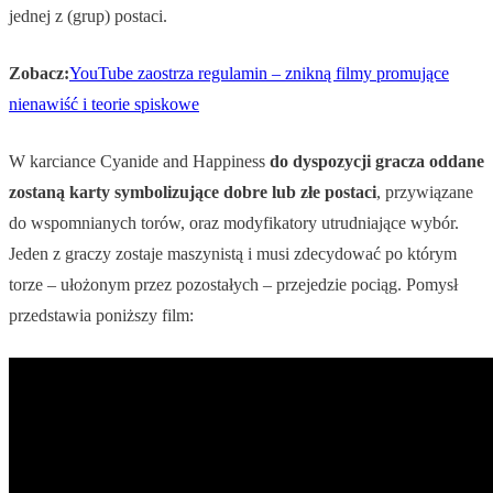
jednej z (grup) postaci.
Zobacz:
YouTube zaostrza regulamin – znikną filmy promujące
nienawiść i teorie spiskowe
W karciance Cyanide and Happiness
do dyspozycji gracza oddane
zostaną karty symbolizujące dobre lub złe postaci
, przywiązane
do wspomnianych torów, oraz modyfikatory utrudniające wybór.
Jeden z graczy zostaje maszynistą i musi zdecydować po którym
torze – ułożonym przez pozostałych – przejedzie pociąg. Pomysł
przedstawia poniższy film: