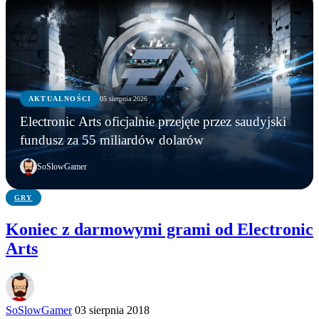
AKTUALNOŚCI
AKTUALNOŚCI
05 sierpnia 2026
GRY
AKTUALNOŚCI
Młodzi gracze nie wpadli w nałóg multiplayerów.
Electronic Arts oficjalnie przejęte przez saudyjski
Statystyki Capcomu przywracają wiarę w młode
Steam ma nowego króla. Counter-Strike 2 został
Electronic Arts oficjalnie przejęte przez saudyjski
fundusz za 55 miliardów dolarów
pokolenie
wyprzedzony
fundusz za 55 miliardów dolarów
SoSlowGamer
GRY
Koniec z darmowymi grami od Electronic
Arts
SoSlowGamer
03 sierpnia 2018