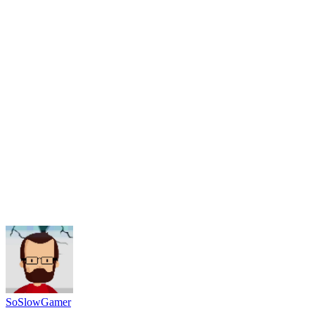
SoSlowGamer