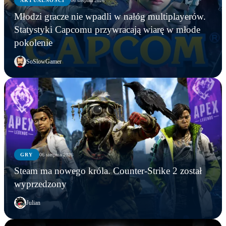
AKTUALNOŚCI
06 sierpnia 2026
Młodzi gracze nie wpadli w nałóg multiplayerów.
Statystyki Capcomu przywracają wiarę w młode
pokolenie
SoSlowGamer
GRY
06 sierpnia 2026
Steam ma nowego króla. Counter-Strike 2 został
wyprzedzony
Julian