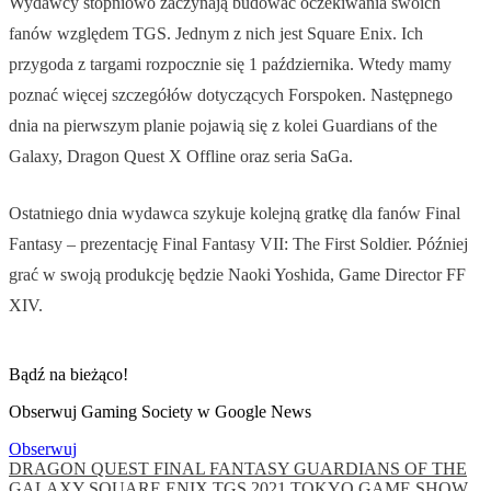
Wydawcy stopniowo zaczynają budować oczekiwania swoich
fanów względem TGS. Jednym z nich jest Square Enix. Ich
przygoda z targami rozpocznie się 1 października. Wtedy mamy
poznać więcej szczegółów dotyczących Forspoken. Następnego
dnia na pierwszym planie pojawią się z kolei Guardians of the
Galaxy, Dragon Quest X Offline oraz seria SaGa.
Ostatniego dnia wydawca szykuje kolejną gratkę dla fanów Final
Fantasy – prezentację Final Fantasy VII: The First Soldier. Później
grać w swoją produkcję będzie Naoki Yoshida, Game Director FF
XIV.
Bądź na bieżąco!
Obserwuj Gaming Society w Google News
Obserwuj
DRAGON QUEST
FINAL FANTASY
GUARDIANS OF THE
GALAXY
SQUARE ENIX
TGS 2021
TOKYO GAME SHOW