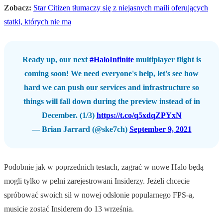
Zobacz:
Star Citizen tłumaczy się z niejasnych maili oferujących
statki, których nie ma
Ready up, our next
#HaloInfinite
multiplayer flight is
coming soon! We need everyone's help, let's see how
hard we can push our services and infrastructure so
things will fall down during the preview instead of in
December. (1/3)
https://t.co/q5xdqZPYxN
— Brian Jarrard (@ske7ch)
September 9, 2021
Podobnie jak w poprzednich testach, zagrać w nowe Halo będą
mogli tylko w pełni zarejestrowani Insiderzy. Jeżeli chcecie
spróbować swoich sił w nowej odsłonie popularnego FPS-a,
musicie zostać Insiderem do 13 września.