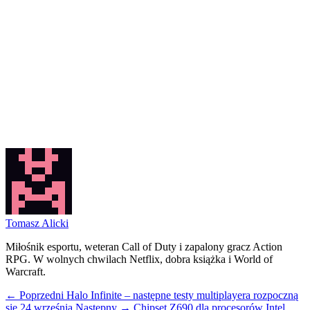
Tomasz Alicki
Miłośnik esportu, weteran Call of Duty i zapalony gracz Action
RPG. W wolnych chwilach Netflix, dobra książka i World of
Warcraft.
← Poprzedni
Halo Infinite – następne testy multiplayera rozpoczną
się 24 września
Następny →
Chipset Z690 dla procesorów Intel