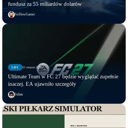
fundusz za 55 miliardów dolarów
SoSlowGamer
GRY
02 sierpnia 2026
Ultimate Team w FC 27 będzie wyglądać zupełnie
inaczej. EA ujawniło szczegóły
Julian