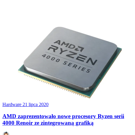
Hardware
21 lipca 2020
AMD zaprezentowało nowe procesory Ryzen serii
4000 Renoir ze zintegrowaną grafiką