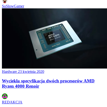
SoSlowGamer
Hardware
23 kwietnia 2020
Wyciekła specyfikacja dwóch procesorów AMD
Ryzen 4000 Renoir
REDAKCJA