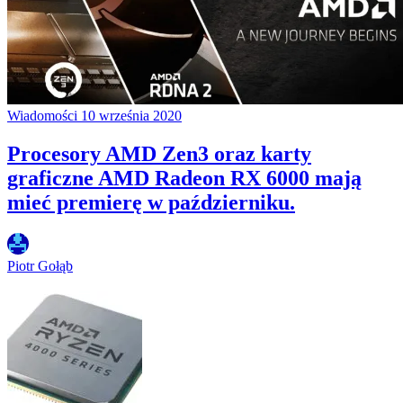
Wiadomości
10 września 2020
Procesory AMD Zen3 oraz karty
graficzne AMD Radeon RX 6000 mają
mieć premierę w październiku.
Piotr Gołąb