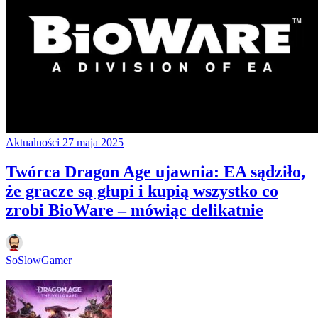
Aktualności
27 maja 2025
Twórca Dragon Age ujawnia: EA sądziło,
że gracze są głupi i kupią wszystko co
zrobi BioWare – mówiąc delikatnie
SoSlowGamer