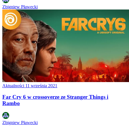
Zbigniew Pławecki
Aktualności
11 września 2021
Far Cry 6 w crossoverze ze Stranger Things i
Rambo
Zbigniew Pławecki