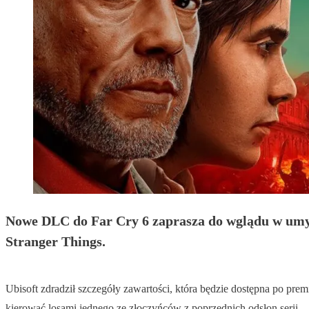
Nowe DLC do Far Cry 6 zaprasza do wglądu w umys
Stranger Things.
Ubisoft zdradził szczegóły zawartości, która będzie dostępna po pre
kierować losami jednego ze złoczyńców z poprzednich odsłon serii.