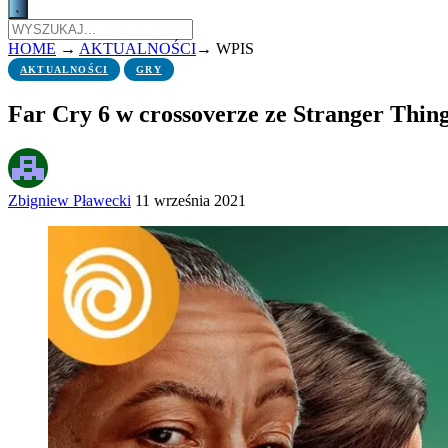
HOME
→
AKTUALNOŚCI
→
WPIS
AKTUALNOŚCI
GRY
Far Cry 6 w crossoverze ze Stranger Thin
Zbigniew Pławecki
11 września 2021