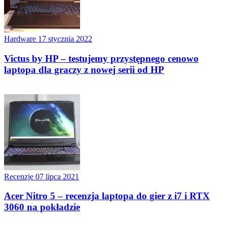
Hardware
17 stycznia 2022
Victus by HP – testujemy przystępnego cenowo
laptopa dla graczy z nowej serii od HP
Recenzje
07 lipca 2021
Acer Nitro 5 – recenzja laptopa do gier z i7 i RTX
3060 na pokładzie