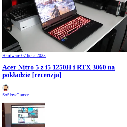
Hardware
07 lipca 2023
Acer Nitro 5 z i5 1250H i RTX 3060 na
pokładzie [recenzja]
SoSlowGamer