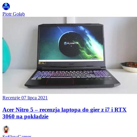
Piotr Gołąb
Recenzje
07 lipca 2021
Acer Nitro 5 – recenzja laptopa do gier z i7 i RTX
3060 na pokładzie
SoSlowGamer