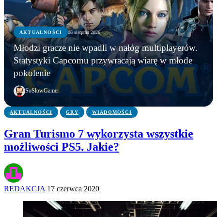
AKTUALNOŚCI
06 sierpnia 2026
AKTUALNOŚCI
Młodzi gracze nie wpadli w nałóg multiplayerów.
AKTUALNOŚCI
AKTUALNOŚCI
Młodzi gracze nie wpadli w nałóg multiplayerów.
Statystyki Capcomu przywracają wiarę w młode
WWE chce zastrzec znak towarowy „Vice City”.
Gameplay z GTA 6 niebawem. Rockstar oficjalnie
Statystyki Capcomu przywracają wiarę w młode
pokolenie
Przypadek?
zapowiada
pokolenie
SoSlowGamer
AKTUALNOŚCI
GRY
WIADOMOŚCI
Gran Turismo 7 wykorzysta wszystkie
możliwości PS5. Jakie?
REDAKCJA
17 czerwca 2020