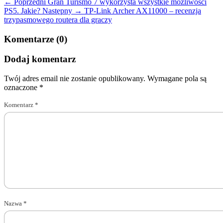
← Poprzedni
Gran Turismo 7 wykorzysta wszystkie możliwości
PS5. Jakie?
Następny →
TP-Link Archer AX11000 – recenzja
trzypasmowego routera dla graczy
Komentarze (0)
Dodaj komentarz
Twój adres email nie zostanie opublikowany.
Wymagane pola są
oznaczone
*
Komentarz
*
Nazwa
*