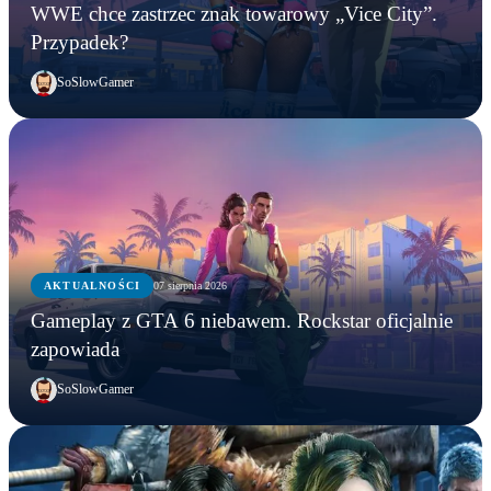
WWE chce zastrzec znak towarowy „Vice City”.
Przypadek?
SoSlowGamer
AKTUALNOŚCI
07 sierpnia 2026
Gameplay z GTA 6 niebawem. Rockstar oficjalnie
zapowiada
SoSlowGamer