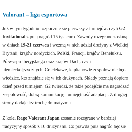
Valorant – liga esportowa
Już w tym tygodniu rozpocznie się pierwszy z turniejów, czyli
G2
Invitational
z pulą nagród 15 tys. euro. Zawody rozegrane zostaną
w dniach
19-21 czerwca
i wezmą w nich udział drużyny z Wielkiej
Brytanii, krajów nordyckich,
Polski
, Francji, krajów Beneluksu,
Półwyspu Iberyjskiego oraz krajów Dach, czyli
niemieckojęzycznych. Co ciekawe, kapitanowie zespołów nie będą
wiedzieć, kto znajdzie się w ich drużynach. Składy poznają dopiero
dzień przed turniejem. G2 twierdzi, że takie podejście ma nagradzać
zespołowość, dobrą komunikację i umiejętność adaptacji. Z drugiej
strony dodaje też trochę dramatyzmu.
Z kolei
Rage Valorant Japan
zostanie rozegrane w bardziej
tradycyjny sposób z 16 drużynami. Co prawda pula nagród będzie