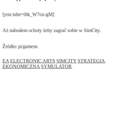
[you tube=0tk_W7ox-gM]
Aż nabrałem ochoty żeby zagrać sobie w SimCity.
Źródło: pcgamesn
EA
ELECTRONIC ARTS
SIMCITY
STRATEGIA
EKONOMICZNA
SYMULATOR