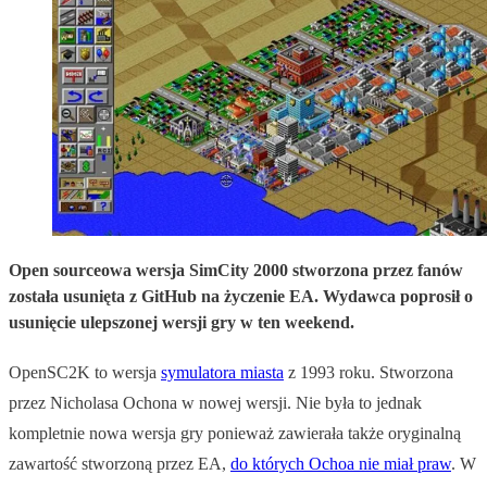
Open sourceowa wersja SimCity 2000 stworzona przez fanów
została usunięta z GitHub na życzenie EA. Wydawca poprosił o
usunięcie ulepszonej wersji gry w ten weekend.
OpenSC2K to wersja
symulatora miasta
z 1993 roku. Stworzona
przez Nicholasa Ochona w nowej wersji. Nie była to jednak
kompletnie nowa wersja gry ponieważ zawierała także oryginalną
zawartość stworzoną przez EA,
do których Ochoa nie miał praw
. W