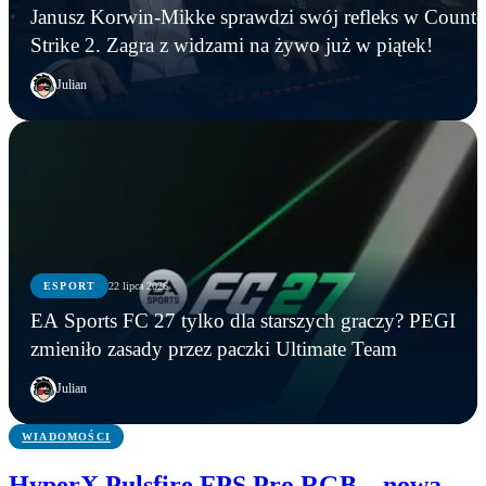
Janusz Korwin-Mikke sprawdzi swój refleks w Counte
Strike 2. Zagra z widzami na żywo już w piątek!
Julian
COUNTER-STRIKE
ESPORT
22 lipca 2026
COUNTER-STRIKE
ESPORT
Janusz Korwin-Mikke sprawdzi swój refleks w
EA Sports FC 27 tylko dla starszych graczy? PEGI
Klimat jak za czasów CS 1.6. W Paryżu trwa
Counter-Strike 2. Zagra z widzami na żywo już w
EA Sports FC 27 tylko dla starszych graczy? PEGI
zmieniło zasady przez paczki Ultimate Team
walka o EWC 2026
piątek!
zmieniło zasady przez paczki Ultimate Team
Julian
WIADOMOŚCI
HyperX Pulsfire FPS Pro RGB – nowa