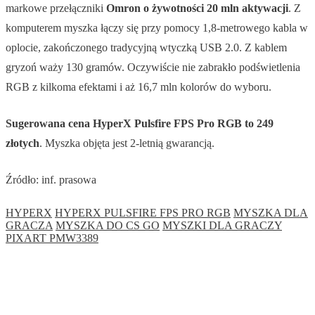
markowe przełączniki
Omron o żywotności 20 mln aktywacji
. Z
komputerem myszka łączy się przy pomocy 1,8-metrowego kabla w
oplocie, zakończonego tradycyjną wtyczką USB 2.0. Z kablem
gryzoń waży 130 gramów. Oczywiście nie zabrakło podświetlenia
RGB z kilkoma efektami i aż 16,7 mln kolorów do wyboru.
Sugerowana cena HyperX Pulsfire FPS Pro RGB to 249
złotych
. Myszka objęta jest 2-letnią gwarancją.
Źródło: inf. prasowa
HYPERX
HYPERX PULSFIRE FPS PRO RGB
MYSZKA DLA
GRACZA
MYSZKA DO CS GO
MYSZKI DLA GRACZY
PIXART PMW3389