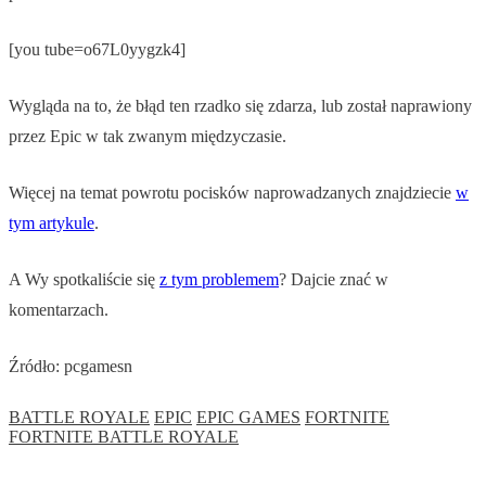
[you tube=o67L0yygzk4]
Wygląda na to, że błąd ten rzadko się zdarza, lub został naprawiony
przez Epic w tak zwanym międzyczasie.
Więcej na temat powrotu pocisków naprowadzanych znajdziecie
w
tym artykule
.
A Wy spotkaliście się
z tym problemem
? Dajcie znać w
komentarzach.
Źródło: pcgamesn
BATTLE ROYALE
EPIC
EPIC GAMES
FORTNITE
FORTNITE BATTLE ROYALE