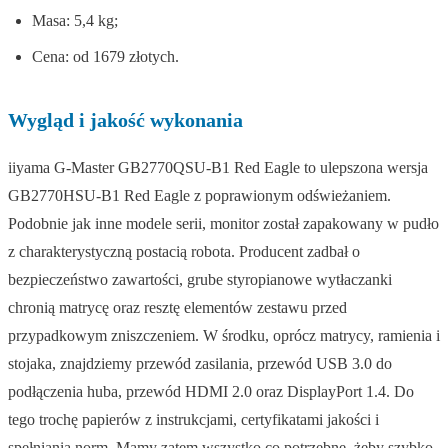
Masa: 5,4 kg;
Cena: od 1679 złotych.
Wygląd i jakość wykonania
iiyama G-Master GB2770QSU-B1 Red Eagle to ulepszona wersja
GB2770HSU-B1 Red Eagle z poprawionym odświeżaniem.
Podobnie jak inne modele serii, monitor został zapakowany w pudło
z charakterystyczną postacią robota. Producent zadbał o
bezpieczeństwo zawartości, grube styropianowe wytłaczanki
chronią matrycę oraz resztę elementów zestawu przed
przypadkowym zniszczeniem. W środku, oprócz matrycy, ramienia i
stojaka, znajdziemy przewód zasilania, przewód USB 3.0 do
podłączenia huba, przewód HDMI 2.0 oraz DisplayPort 1.4. Do
tego trochę papierów z instrukcjami, certyfikatami jakości i
spełniania norm. Mamy zatem wszystko co potrzebne, żeby szybko