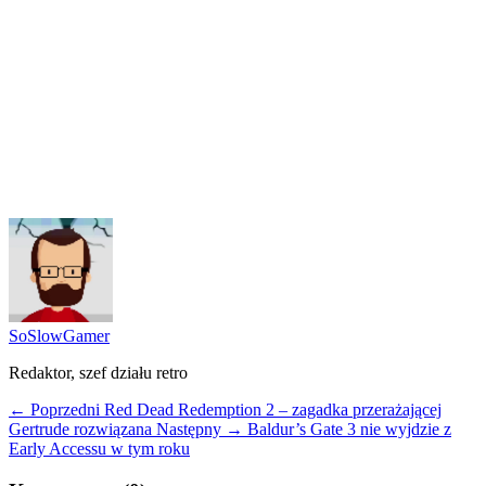
SoSlowGamer
Redaktor, szef działu retro
← Poprzedni
Red Dead Redemption 2 – zagadka przerażającej
Gertrude rozwiązana
Następny →
Baldur’s Gate 3 nie wyjdzie z
Early Accessu w tym roku