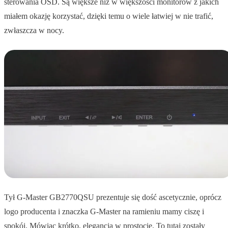
sterowania OSD. Są większe niż w większości monitorów z jakich
miałem okazję korzystać, dzięki temu o wiele łatwiej w nie trafić,
zwłaszcza w nocy.
Tył G-Master GB2770QSU prezentuje się dość ascetycznie, oprócz
logo producenta i znaczka G-Master na ramieniu mamy ciszę i
spokój. Mówiąc krótko, elegancja w prostocie. To tutaj zostały