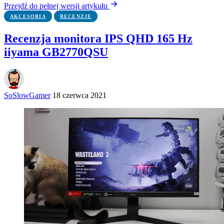
Przejdź do pełnej wersji artykułu
AKCESORIA
RECENZJE
Recenzja monitora IPS QHD 165 Hz
iiyama GB2770QSU
SoSlowGamer
18 czerwca 2021