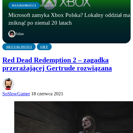
WIADOMOŚCI
20 lipca 2026
GRY
GRY
WIADOMOŚCI
Microsoft zamyka Xbox Polska? Lokalny oddział ma
Five Nights at Freddy’s na żywo! Freddy
Instalowali gry na Steamie, a tracili kryptowaluty.
Microsoft zamyka Xbox Polska? Lokalny oddział
zniknąć po niemal 20 latach
Fazbear’s Pizza powstanie naprawdę
FBI zatrzymało podejrzanego
ma zniknąć po niemal 20 latach
Julian
AKTUALNOŚCI
GRY
Red Dead Redemption 2 – zagadka
przerażającej Gertrude rozwiązana
SoSlowGamer
18 czerwca 2021