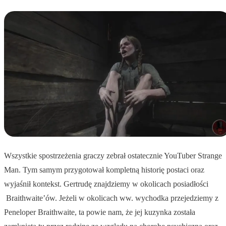
Wszystkie spostrzeżenia graczy zebrał ostatecznie YouTuber Strange
Man. Tym samym przygotował kompletną historię postaci oraz
wyjaśnił kontekst. Gertrudę znajdziemy w okolicach posiadłości
Braithwaite’ów. Jeżeli w okolicach ww. wychodka przejedziemy z
Peneloper Braithwaite, ta powie nam, że jej kuzynka została