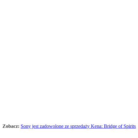
Zobacz:
Sony jest zadowolone ze sprzedaży Kena: Bridge of Spirits