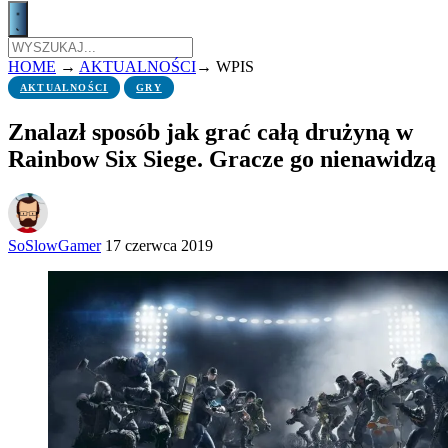
HOME
→
AKTUALNOŚCI
→
WPIS
AKTUALNOŚCI
GRY
Znalazł sposób jak grać całą drużyną w
Rainbow Six Siege. Gracze go nienawidzą
SoSlowGamer
17 czerwca 2019