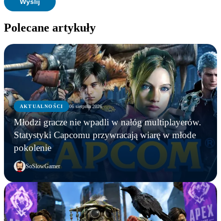
Polecane artykuły
AKTUALNOŚCI
06 sierpnia 2026
Młodzi gracze nie wpadli w nałóg multiplayerów.
Statystyki Capcomu przywracają wiarę w młode
pokolenie
SoSlowGamer