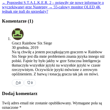
← Poprzedni
S.T.A.L.K.E.R. 2 – pojawiły się nowe informacje o
wyczekiwanej grze
Następny →
55-calowy monitor OLED 4K
jednak nie trafi do sprzedaży?
Komentarze (1)
Gracz Rainbow Six Siege
30 grudnia, 2019
Na tą chwilę a jestem początkującym graczem w Rainbow
Six Siege jest dla mnie problemem znania języka innego niż
polski. Fajnie by było jakby w grze Sztuczna Inteligencja
tłumaczyła wszystkie języki na wszystkie języki w czasie
rzeczywistym. Oczywiście języki mówione z zerowym
opóźnieniem. Z barwą i tonacją gracza tak jak on mówi.
0
0
Dodaj komentarz
Twój adres email nie zostanie opublikowany.
Wymagane pola są
oznaczone
*