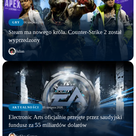
GRY
06 sierpnia 2026
Steam ma nowego króla. Counter-Strike 2 został
wyprzedzony
Julian
AKTUALNOŚCI
AKTUALNOŚCI
05 sierpnia 2026
GRY
AKTUALNOŚCI
Młodzi gracze nie wpadli w nałóg multiplayerów.
Electronic Arts oficjalnie przejęte przez saudyjski
Statystyki Capcomu przywracają wiarę w młode
Steam ma nowego króla. Counter-Strike 2 został
Electronic Arts oficjalnie przejęte przez saudyjski
fundusz za 55 miliardów dolarów
pokolenie
wyprzedzony
fundusz za 55 miliardów dolarów