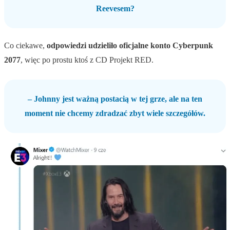
Reevesem?
Co ciekawe,
odpowiedzi udzieliło oficjalne konto Cyberpunk
2077
, więc po prostu ktoś z CD Projekt RED.
– Johnny jest ważną postacią w tej grze, ale na ten
moment nie chcemy zdradzać zbyt wiele szczegółów.