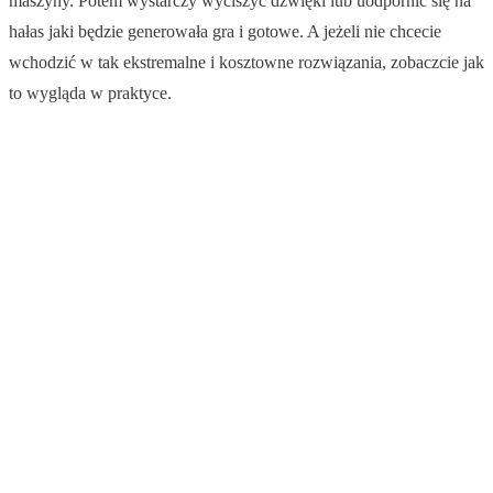
maszyny. Potem wystarczy wyciszyć dźwięki lub uodpornić się na
hałas jaki będzie generowała gra i gotowe. A jeżeli nie chcecie
wchodzić w tak ekstremalne i kosztowne rozwiązania, zobaczcie jak
to wygląda w praktyce.