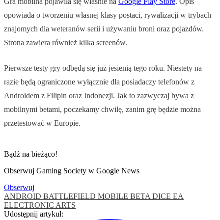
Gra mobilna pojawiła się właśnie na
Google Play Store
. Opis
opowiada o tworzeniu własnej klasy postaci, rywalizacji w trybach
znajomych dla weteranów serii i używaniu broni oraz pojazdów.
Strona zawiera również kilka screenów.
Pierwsze testy gry odbędą się już jesienią tego roku. Niestety na
razie będą ograniczone wyłącznie dla posiadaczy telefonów z
Androidem z Filipin oraz Indonezji. Jak to zazwyczaj bywa z
mobilnymi betami, poczekamy chwilę, zanim grę będzie można
przetestować w Europie.
Bądź na bieżąco!
Obserwuj Gaming Society w Google News
Obserwuj
ANDROID
BATTLEFIELD MOBILE
BETA
DICE
EA
ELECTRONIC ARTS
Udostępnij artykuł: