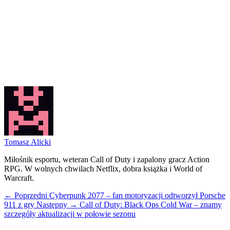
Tomasz Alicki
Miłośnik esportu, weteran Call of Duty i zapalony gracz Action
RPG. W wolnych chwilach Netflix, dobra książka i World of
Warcraft.
← Poprzedni
Cyberpunk 2077 – fan motoryzacji odtworzył Porsche
911 z gry
Następny →
Call of Duty: Black Ops Cold War – znamy
szczegóły aktualizacji w połowie sezonu