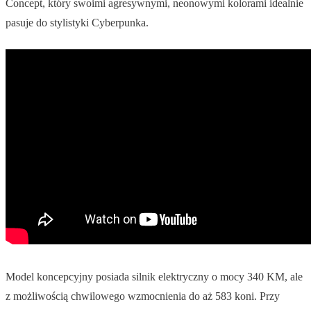
Concept, który swoimi agresywnymi, neonowymi kolorami idealnie
pasuje do stylistyki Cyberpunka.
Model koncepcyjny posiada silnik elektryczny o mocy 340 KM, ale
z możliwością chwilowego wzmocnienia do aż 583 koni. Przy