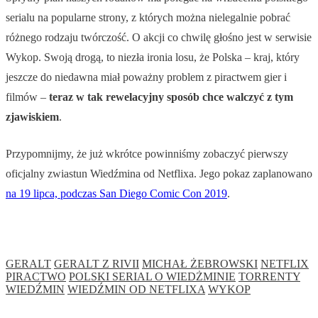
serialu na popularne strony, z których można nielegalnie pobrać
różnego rodzaju twórczość. O akcji co chwilę głośno jest w serwisie
Wykop. Swoją drogą, to niezła ironia losu, że Polska – kraj, który
jeszcze do niedawna miał poważny problem z piractwem gier i
filmów –
teraz w tak rewelacyjny sposób chce walczyć z tym
zjawiskiem
.
Przypomnijmy, że już wkrótce powinniśmy zobaczyć pierwszy
oficjalny zwiastun Wiedźmina od Netflixa. Jego pokaz zaplanowano
na 19 lipca, podczas San Diego Comic Con 2019
.
GERALT
GERALT Z RIVII
MICHAŁ ŻEBROWSKI
NETFLIX
PIRACTWO
POLSKI SERIAL O WIEDŻMINIE
TORRENTY
WIEDŹMIN
WIEDŹMIN OD NETFLIXA
WYKOP