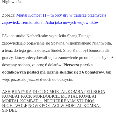
Nightwolfa.
Zobacz:
Mortal Kombat 11 – twórcy gry w trailerze przemycają
zapowiedź Termionatora i Asha jako nowych wojowników
Póki co studio NetherRealm wypuściło Shang Tsunga i
zapowiedziało pojawienie się Spawna, wspomnianego Nightwolfa,
a teraz do tego grona dołącza Sindel. Shao Kahn był bonusem dla
graczy, którzy zdecydowali się na zamówienie preordera, ale był też
dostępny osobno, za cenę 6 dolarów.
Pierwsza paczka
dodatkowych postaci ma łącznie składać się z 6 bohaterów
, tak
więc pozostało jeszcze dwóch do odkrycia.
ASH
BIJATYKA
DLC DO MORTAL KOMBAT
ED BOON
KOMBAT PACK
MORDOBICIE
MORTAL KOMBAT
MORTAL KOMBAT 11
NETHERREALM STUDIOS
NIGHTWOLF
NOWE POSTACI W MORTAL KOMBAT
SINDEL