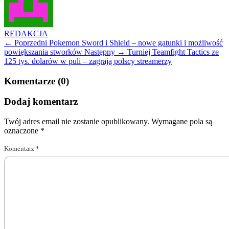
REDAKCJA
← Poprzedni
Pokemon Sword i Shield – nowe gatunki i możliwość
powiększania stworków
Następny →
Turniej Teamfight Tactics ze
125 tys. dolarów w puli – zagrają polscy streamerzy
Komentarze (0)
Dodaj komentarz
Twój adres email nie zostanie opublikowany.
Wymagane pola są
oznaczone
*
Komentarz
*