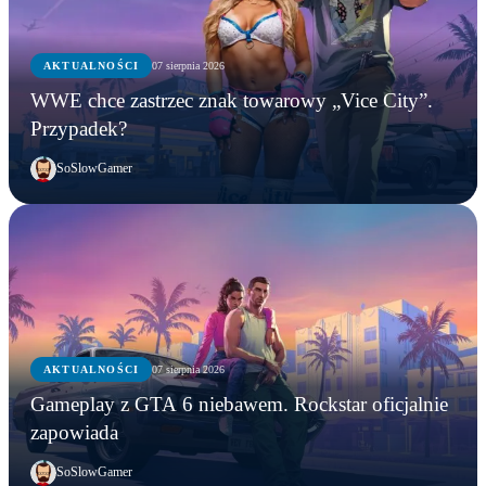
AKTUALNOŚCI
07 sierpnia 2026
WWE chce zastrzec znak towarowy „Vice City”.
Przypadek?
SoSlowGamer
AKTUALNOŚCI
07 sierpnia 2026
Gameplay z GTA 6 niebawem. Rockstar oficjalnie
zapowiada
SoSlowGamer