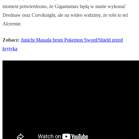
moment potwierdzono, że Gigantamax będą w stanie wykonać
Drednaw oraz Corviknight, ale na wideo widzimy, że robi to też
Alcremie.
Zobacz:
Junichi Masuda broni Pokemon Sword/Shield przed
krytyką