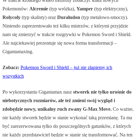
W trakcie krótkiego wideo możemy zobaczyć kilka nowych
Pokemonów:
Alcremie
(typ wróżka),
Yamper
(typ elektryczny),
Rolycoly
(typ skalisty) oraz
Duraludon
(typ metalowo-smoczy).
Nintendo zaprezentowało też kilku mistrzów, z którymi przyjdzie
nam się zmierzyć w trakcie rozgrywki w Pokemon Sword i Shield.
Ale najciekawiej prezentuje się nowa forma transformacji –
Gigantamaxing.
Zobacz:
Pokemon Sword i Shield – już nie złapiemy ich
wszystkich
Po wykorzystaniu Gigantamax nasz
stworek nie tylko urośnie do
niebotycznych rozmiarów, ale też zmieni swój wygląd i
zdobędzie nowy, unikalny ruch zwany G-Max Move.
Co ważne,
nie każdy stworek będzie w stanie wykonać taką przemianę. Ta ma
być zarezerwowana tylko do poszczególnych gatunków, z których
nie każdy przedstawiciel będzie w stanie się transformować. Na ten