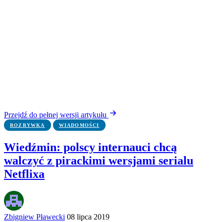
Przejdź do pełnej wersji artykułu
ROZRYWKA
WIADOMOŚCI
Wiedźmin: polscy internauci chcą
walczyć z pirackimi wersjami serialu
Netflixa
Zbigniew Pławecki
08 lipca 2019