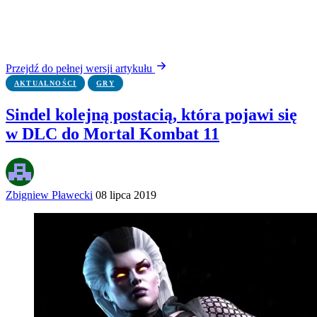
Przejdź do pełnej wersji artykułu
AKTUALNOŚCI
GRY
Sindel kolejną postacią, która pojawi się
w DLC do Mortal Kombat 11
Zbigniew Pławecki
08 lipca 2019