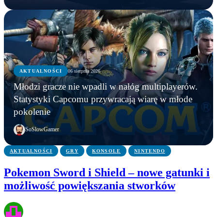
AKTUALNOŚCI
06 sierpnia 2026
AKTUALNOŚCI
Młodzi gracze nie wpadli w nałóg multiplayerów.
AKTUALNOŚCI
AKTUALNOŚCI
Młodzi gracze nie wpadli w nałóg multiplayerów.
Statystyki Capcomu przywracają wiarę w młode
WWE chce zastrzec znak towarowy „Vice City”.
Gameplay z GTA 6 niebawem. Rockstar oficjalnie
Statystyki Capcomu przywracają wiarę w młode
pokolenie
Przypadek?
zapowiada
pokolenie
SoSlowGamer
AKTUALNOŚCI
GRY
KONSOLE
NINTENDO
Pokemon Sword i Shield – nowe gatunki i
możliwość powiększania stworków