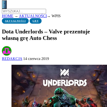
HOME
→
AKTUALNOŚCI
→
WPIS
AKTUALNOŚCI
GRY
Dota Underlords – Valve prezentuje
własną grę Auto Chess
REDAKCJA
14 czerwca 2019