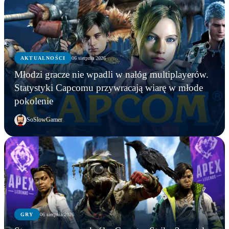
AKTUALNOŚCI
06 sierpnia 2026
Młodzi gracze nie wpadli w nałóg multiplayerów.
Statystyki Capcomu przywracają wiarę w młode
pokolenie
SoSlowGamer
GRY
06 sierpnia 2026