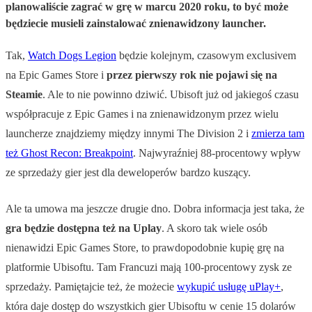
planowaliście zagrać w grę w marcu 2020 roku, to być może
będziecie musieli zainstalować znienawidzony launcher.
Tak,
Watch Dogs Legion
będzie kolejnym, czasowym exclusivem
na Epic Games Store i
przez pierwszy rok nie pojawi się na
Steamie
. Ale to nie powinno dziwić. Ubisoft już od jakiegoś czasu
współpracuje z Epic Games i na znienawidzonym przez wielu
launcherze znajdziemy między innymi The Division 2 i
zmierza tam
też Ghost Recon: Breakpoint
. Najwyraźniej 88-procentowy wpływ
ze sprzedaży gier jest dla deweloperów bardzo kuszący.
Ale ta umowa ma jeszcze drugie dno. Dobra informacja jest taka, że
gra będzie dostępna też na Uplay
. A skoro tak wiele osób
nienawidzi Epic Games Store, to prawdopodobnie kupię grę na
platformie Ubisoftu. Tam Francuzi mają 100-procentowy zysk ze
sprzedaży. Pamiętajcie też, że możecie
wykupić usługę uPlay+
,
która daje dostęp do wszystkich gier Ubisoftu w cenie 15 dolarów