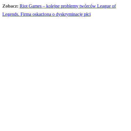
Zobacz:
Riot Games – kolejne problemy twórców League of
Legends. Firma oskarżona o dyskryminację płci