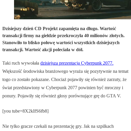
Dzisiejszy dzień CD Projekt zapamięta na długo. Wartość
transakcji firmy na giełdzie przekroczyła 40 milionów złotych.
Stanowiło to blisko połowę wartości wszystkich dzisiejszych
transakcji. Wartość akcji poleciała w dół.
Taki ruch wywołała
dzisiejsza prezentacja Cyberpunk 2077.
Większość środowiska branżowego wyraża się pozytywnie na temat
togo co zostało pokazane. Chociaż pojawiły się również zarzuty, że
świat przedstawiony w Cyberpunk 2077 powinien być mroczny i
ponury. Pojawiły się również głosy porównujące grę do GTA V.
[you tube=8X2kIfS6fb8]
Nie tylko gracze czekali na prezentację gry. Jak na szpilkach