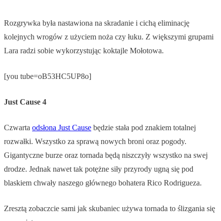
Rozgrywka była nastawiona na skradanie i cichą eliminację
kolejnych wrogów z użyciem noża czy łuku. Z większymi grupami
Lara radzi sobie wykorzystując koktajle Mołotowa.
[you tube=oB53HC5UP8o]
Just Cause 4
Czwarta
odsłona Just Cause
będzie stała pod znakiem totalnej
rozwałki. Wszystko za sprawą nowych broni oraz pogody.
Gigantyczne burze oraz tornada będą niszczyły wszystko na swej
drodze. Jednak nawet tak potężne siły przyrody ugną się pod
blaskiem chwały naszego głównego bohatera Rico Rodrigueza.
Zresztą zobaczcie sami jak skubaniec używa tornada to ślizgania się