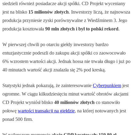
siedzieli również posiadacze akcji spółki. CD Projekt wyceniany
jest na blisko
15 milionów złotych
. Inwestorzy liczą, że najnowsza
produkcja przyniesie zyski porównywalne z Wiedźminem 3. Jego
produkcja kosztowała
90 mln złotych i był to polski rekord
.
W pierwszej chwili po otarciu giełdy inwestorzy bardzo
entuzjastycznie podeszli do zakupu akcji spółki co zaowocowało
6% wzrostem wartości akcji. Jednak hossa nie trwała długo i już po
40 minutach wartość akcji znalazła się 2% pod kreską.
Statystyki jednak pokazują, że zainteresowanie
Cyberpunkiem
jest
ogromne. W ciągu kilkudziesięciu minut wartość obrotów akcjami
CD Projekt wyniósł blisko
40 milionów złotych
co stanowiło
połowę
wartości transakcji na giełdzie
, na której notowanych jest
ponad 500 firm.
W najlepszym momencie
akcje
CDP kosztowały 159,80 zł
.