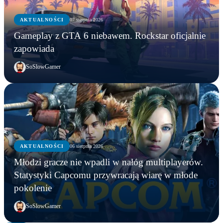
AKTUALNOŚCI
07 sierpnia 2026
Gameplay z GTA 6 niebawem. Rockstar oficjalnie
zapowiada
SoSlowGamer
AKTUALNOŚCI
06 sierpnia 2026
AKTUALNOŚCI
Młodzi gracze nie wpadli w nałóg multiplayerów.
AKTUALNOŚCI
AKTUALNOŚCI
Młodzi gracze nie wpadli w nałóg multiplayerów.
Statystyki Capcomu przywracają wiarę w młode
WWE chce zastrzec znak towarowy „Vice City”.
Gameplay z GTA 6 niebawem. Rockstar oficjalnie
Statystyki Capcomu przywracają wiarę w młode
pokolenie
Przypadek?
zapowiada
pokolenie
SoSlowGamer