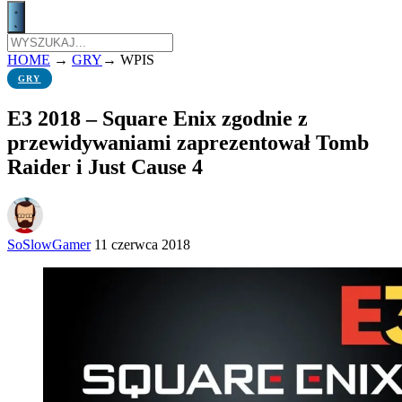
HOME
→
GRY
→
WPIS
GRY
E3 2018 – Square Enix zgodnie z
przewidywaniami zaprezentował Tomb
Raider i Just Cause 4
SoSlowGamer
11 czerwca 2018