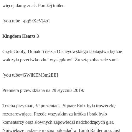
więcej damy znać. Poniżej trailer.
[you tube=-pqSrXcVj4o]
Kingdom Hearts 3
Czyli Goofy, Donald i reszta Disneyowskiego tałatajstwa będzie
walczyła przeciwko złu i występkowi. Zresztą zobaczcie sami.
[you tube=GWlKEM3m2EE]
Premiera przewidziana na 29 stycznia 2019.
Trzeba przyznać, że prezentacja Square Enix była troszeczkę
rozczarowująca. Przede wszystkim za krótka i brak było
komentarzy oraz słownych zapowiedzi nadchodzących gier.
Największe nadzieje można pokładać w Tomb Raider oraz Just