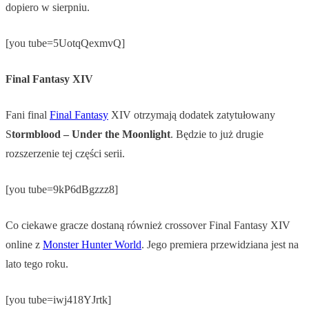
dopiero w sierpniu.
[you tube=5UotqQexmvQ]
Final Fantasy XIV
Fani final
Final Fantasy
XIV otrzymają dodatek zatytułowany
S
tormblood – Under the Moonlight
. Będzie to już drugie
rozszerzenie tej części serii.
[you tube=9kP6dBgzzz8]
Co ciekawe gracze dostaną również crossover Final Fantasy XIV
online z
Monster Hunter World
. Jego premiera przewidziana jest na
lato tego roku.
[you tube=iwj418YJrtk]