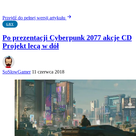
Przejdź do pełnej wersji artykułu
GRY
Po prezentacji Cyberpunk 2077 akcje CD
Projekt lecą w dół
SoSlowGamer
11 czerwca 2018