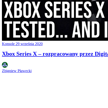
Konsole
29 września 2020
Xbox Series X – rozpracowany przez Digit
Zbigniew Pławecki