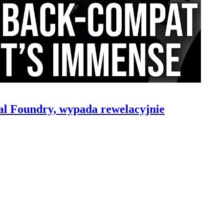
al Foundry, wypada rewelacyjnie