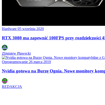
Hardware
05 września 2020
RTX 3080 ma zapewnić 100FPS przy rozdzielczości 
Zbigniew Pławecki
Oprogramowanie
26 marca 2019
Nvidia gotowa na Burzę Ognia. Nowe monitory komp
REDAKCJA