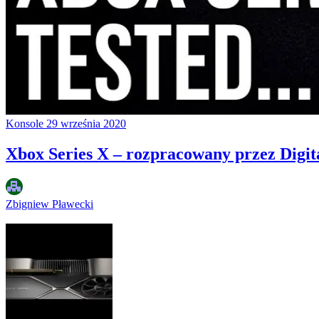
Konsole
29 września 2020
Xbox Series X – rozpracowany przez Digit
Zbigniew Pławecki