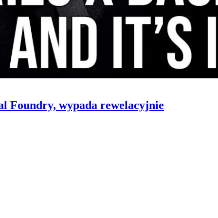
al Foundry, wypada rewelacyjnie