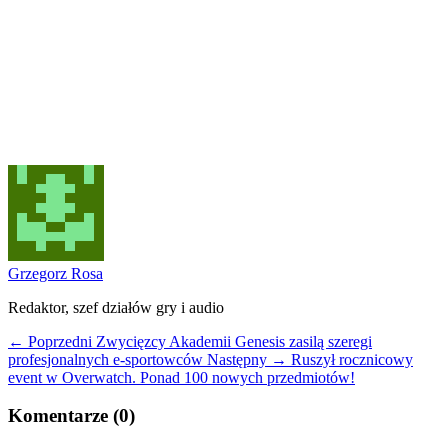
Grzegorz Rosa
Redaktor, szef działów gry i audio
← Poprzedni
Zwycięzcy Akademii Genesis zasilą szeregi
profesjonalnych e-sportowców
Następny →
Ruszył rocznicowy
event w Overwatch. Ponad 100 nowych przedmiotów!
Komentarze (0)