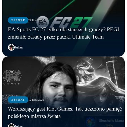
ESPORT
22 lipca 2026
EA Sports FC 27 tylko dla starszych graczy? PEGI
zmieniło zasady przez paczki Ultimate Team
Julian
COUNTER-STRIKE
ESPORT
12 lipca 2026
ESPORT
ESPORT
Janusz Korwin-Mikke sprawdzi swój refleks w
Wzruszający gest Riot Games. Tak uczczono pamięć
Counter-Strike 2. Zagra z widzami na żywo już w
EA Sports FC 27 tylko dla starszych graczy? PEGI
Wzruszający gest Riot Games. Tak uczczono
polskiego mistrza świata
piątek!
zmieniło zasady przez paczki Ultimate Team
pamięć polskiego mistrza świata
Julian