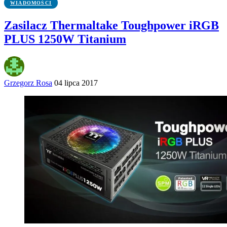
WIADOMOŚCI
Zasilacz Thermaltake Toughpower iRGB
PLUS 1250W Titanium
Grzegorz Rosa
04 lipca 2017