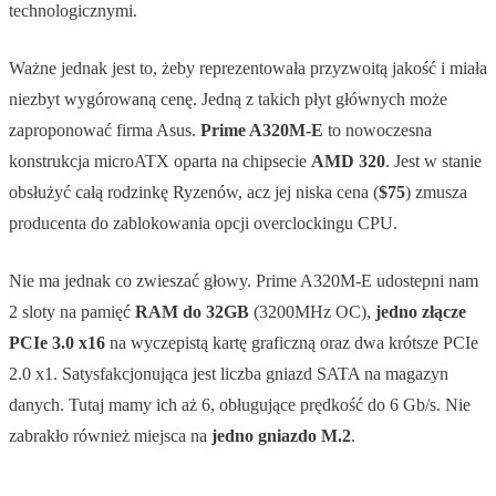
technologicznymi.
Ważne jednak jest to, żeby reprezentowała przyzwoitą jakość i miała
niezbyt wygórowaną cenę. Jedną z takich płyt głównych może
zaproponować firma Asus.
Prime A320M-E
to nowoczesna
konstrukcja microATX oparta na chipsecie
AMD 320
. Jest w stanie
obsłużyć całą rodzinkę Ryzenów, acz jej niska cena (
$75
) zmusza
producenta do zablokowania opcji overclockingu CPU.
Nie ma jednak co zwieszać głowy. Prime A320M-E udostepni nam
2 sloty na pamięć
RAM do 32GB
(3200MHz OC),
jedno złącze
PCIe 3.0 x16
na wyczepistą kartę graficzną oraz dwa krótsze PCIe
2.0 x1. Satysfakcjonująca jest liczba gniazd SATA na magazyn
danych. Tutaj mamy ich aż 6, obługujące prędkość do 6 Gb/s. Nie
zabrakło również miejsca na
jedno gniazdo M.2
.