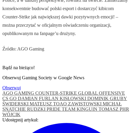
Polsce, a w dalszej perspektywie, również na świecie. Zamierzamy
konsekwentnie budować polski esport i dostarczyć kibicom
Counter-Strike jak największej dawki pozytywnych emocji! –
można przeczytać w oficjalnym oświadczeniu organizacji,
opublikowanym na fanpage’u drużyny.
Źródło: AGO Gaming
Bądź na bieżąco!
Obserwuj Gaming Society w Google News
Obserwuj
AGO GAMING
COUNTER-STRIKE GLOBAL OFFENSIVE
CS GO
DAMIAN FURLAN KISŁOWSKI
DOMINIK GRUBY
ŚWIDERSKI
MATEUSZ TOAO ZAWISTOWSKI
MICHAŁ
SNATCHIE RUDZKI
PRIDE
TEAM KINGUIN
TOMASZ PHR
WÓJCIK
Udostępnij artykuł: