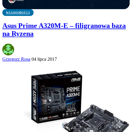
WIADOMOŚCI
Asus Prime A320M-E – filigranowa baza
na Ryzena
Grzegorz Rosa
04 lipca 2017