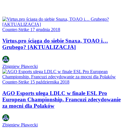
Counter-Strike
17 grudnia 2018
Virtus.pro ściąga do siebie Snaxa, TOAO i…
Grubego? [AKTUALIZACJA]
Zbigniew Pławecki
Counter-Strike
15 października 2018
AGO Esports ulega LDLC w finale ESL Pro
European Championship. Francuzi zdecydowanie
za mocni dla Polaków
Zbigniew Pławecki