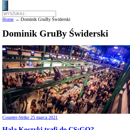
Home
→
Dominik GruBy Świderski
Dominik GruBy Świderski
Counter-Strike
25 marca 2021
Hala Koszyki trafi do CS:GO?