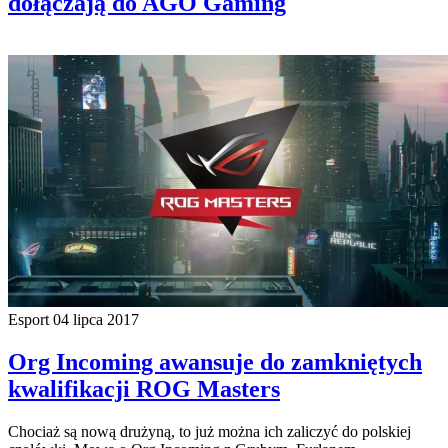
dołączają do AGO Gaming
Esport
04 lipca 2017
Org Incoming awansuje do zamkniętych
kwalifikacji ROG Masters
Chociaż są nową drużyną, to już można ich zaliczyć do polskiej