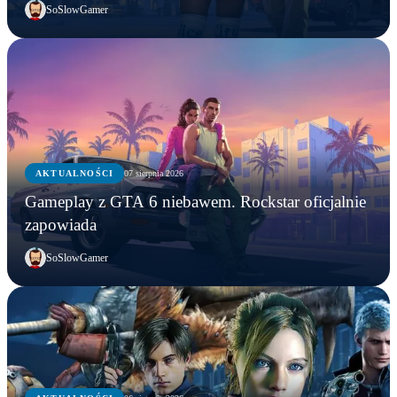
SoSlowGamer
AKTUALNOŚCI
07 sierpnia 2026
Gameplay z GTA 6 niebawem. Rockstar oficjalnie
zapowiada
SoSlowGamer