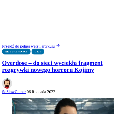
Przejdź do pełnej wersji artykułu
AKTUALNOŚCI
GRY
Overdose – do sieci wyciekła fragment
rozgrywki nowego horroru Kojimy
SoSlowGamer
06 listopada 2022