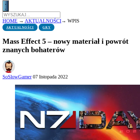
HOME
→
AKTUALNOŚCI
→
WPIS
AKTUALNOŚCI
GRY
Mass Effect 5 – nowy materiał i powrót
znanych bohaterów
SoSlowGamer
07 listopada 2022