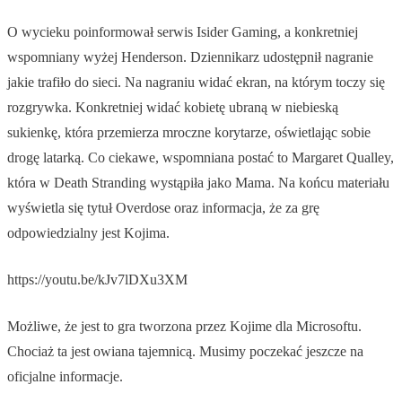
O wycieku poinformował serwis Isider Gaming, a konkretniej
wspomniany wyżej Henderson. Dziennikarz udostępnił nagranie
jakie trafiło do sieci. Na nagraniu widać ekran, na którym toczy się
rozgrywka. Konkretniej widać kobietę ubraną w niebieską
sukienkę, która przemierza mroczne korytarze, oświetlając sobie
drogę latarką. Co ciekawe, wspomniana postać to Margaret Qualley,
która w Death Stranding wystąpiła jako Mama. Na końcu materiału
wyświetla się tytuł Overdose oraz informacja, że za grę
odpowiedzialny jest Kojima.
https://youtu.be/kJv7lDXu3XM
Możliwe, że jest to gra tworzona przez Kojime dla Microsoftu.
Chociaż ta jest owiana tajemnicą. Musimy poczekać jeszcze na
oficjalne informacje.