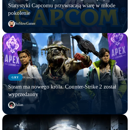
Statystyki Capcomu przywracają wiarę w młode
pokolenie
SoSlowGamer
GRY
06 sierpnia 2026
Steam ma nowego króla. Counter-Strike 2 został
wyprzedzony
Julian