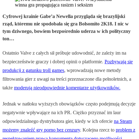
Cyfrowej krainie Gabe’a Newella przygląda się brazylijski
rząd, któremu nie spodobała się gra Bolsomito 2K18. I nic w
tym dziwnego, bowiem bezpośrednio uderza w ich polityczny
ton…
Ostatnio Valve z całych sił próbuje udowodnić, że zależy im na
bezpieczeństwie graczy i dobrej opinii o platformie.
Pozbywają się
produkcji z gatunku troll games
, wprowadzają nowe metody
filtrowania gier z uwagi na treści przeznaczone dla pełnoletnich, a
także
moderują nieodpowiednie komentarze użytkowników.
Jednak w natłoku wyższych obowiązków często podejmują decyzje
negatywnie wpływające na ich PR. Ciężko przyznać im laur
odpowiedzialnego dystrybutora gier, kiedy w ich ofercie
na Steam
możemy znaleźć gry porno bez cenzury
. Kolejna rzecz to
problem z
respektowaniem prawa konsumenta dotyczącego możliwości