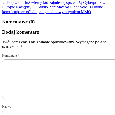
← Poprzedni
Już wiemy kto zajmie się sprzedażą Cyberpunk w
Europie
Następny →
Studio ZeniMax od Elder Scrolls Online
kompletuje zespół do pracy nad nowym tytułem MMO
Komentarze (0)
Dodaj komentarz
Twój adres email nie zostanie opublikowany.
Wymagane pola są
oznaczone
*
Komentarz
*
Nazwa
*