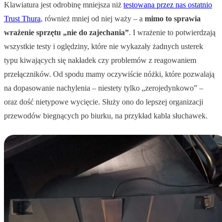
Klawiatura jest odrobinę mniejsza niż
testowana przez nas ostatnio
Trust Thura
, również mniej od niej waży – a
mimo to sprawia
wrażenie sprzętu „nie do zajechania”
. I wrażenie to potwierdzają
wszystkie testy i oględziny, które nie wykazały żadnych usterek
typu kiwających się nakładek czy problemów z reagowaniem
przełączników. Od spodu mamy oczywiście nóżki, które pozwalają
na dopasowanie nachylenia – niestety tylko „zerojedynkowo” –
oraz dość nietypowe wycięcie. Służy ono do lepszej organizacji
przewodów biegnących po biurku, na przykład kabla słuchawek.