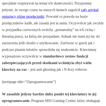
specjalnie rozpisywał na temat ich skuteczności. Przypomnę
jedynie, że swego czasu na naszych łamach zagościł
cały artykuł
opisujący różne przełączniki
. Powstał co prawda na bazie
przełączników kailh, ale zasada jest ta sama. Oczywiście jak zwykle
w przypadku czerwonych switchy „pomarudzę” na ich cichą i
linearną pracę, za którą nie przepadam. Jednak nie mam jej nic do
zarzucenia jeśli chodzi o użytkowanie. Zarówno w grach jak i
podczas pisania tekstów sprawdziła się znakomicie. Klawiaturę
wyposażono oczywiście w
standardowy zestaw funkcji
zabezpieczających przed skutkami wciśnięcia zbyt wielu
klawiszy na raz
– jest anti ghosting jak i N-Key rollover.
[nextpage title=”Oprogramowanie”]
W zasadzie jedyny bardzo słaby punkt tej klawiatury to jej
oprogramowanie.
Program MSI Gaming Center, który obsługuje