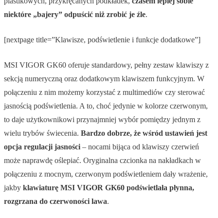
plastikowych, przykręcanych podkładek,
czasem lepiej sobie
niektóre „bajery” odpuścić niż zrobić je źle
.
[nextpage title=”Klawisze, podświetlenie i funkcje dodatkowe”]
MSI VIGOR GK60 oferuje standardowy, pełny zestaw klawiszy z
sekcją numeryczną oraz dodatkowym klawiszem funkcyjnym. W
połączeniu z nim możemy korzystać z multimediów czy sterować
jasnością podświetlenia. A to, choć jedynie w kolorze czerwonym,
to daje użytkownikowi przynajmniej wybór pomiędzy jednym z
wielu trybów świecenia.
Bardzo dobrze, że wśród ustawień jest
opcja regulacji jasności
– nocami bijąca od klawiszy czerwień
może naprawdę oślepiać. Oryginalna czcionka na nakładkach w
połączeniu z mocnym, czerwonym podświetleniem dały wrażenie,
jakby
klawiaturę MSI VIGOR GK60 podświetlała płynna,
rozgrzana do czerwoności lawa
.