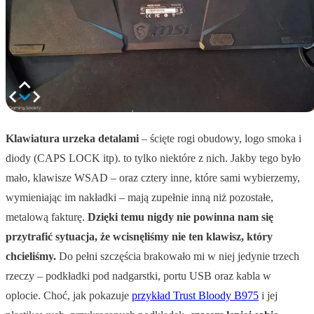
Klawiatura urzeka detalami
– ścięte rogi obudowy, logo smoka i
diody (CAPS LOCK itp). to tylko niektóre z nich. Jakby tego było
mało, klawisze WSAD – oraz cztery inne, które sami wybierzemy,
wymieniając im nakładki – mają zupełnie inną niż pozostałe,
metalową fakturę.
Dzięki temu nigdy nie powinna nam się
przytrafić sytuacja, że wcisnęliśmy nie ten klawisz, który
chcieliśmy.
Do pełni szczęścia brakowało mi w niej jedynie trzech
rzeczy – podkładki pod nadgarstki, portu USB oraz kabla w
oplocie. Choć, jak pokazuje
przykład Trust Bloody B975
i jej