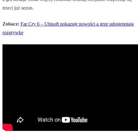
trzeci już sezon.
Zobacz:
Far Cry 6 – Ubisoft pokazuje nowości a grze udostępniają
rozgrywkę