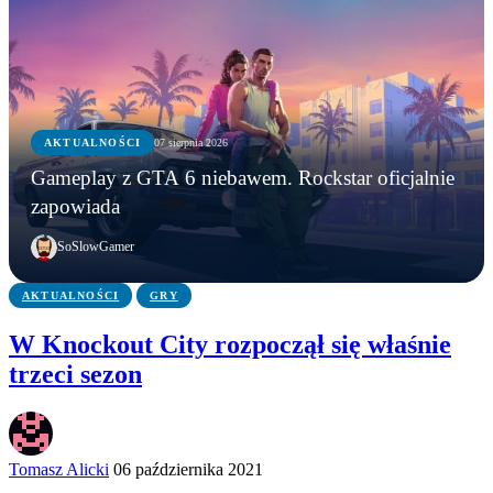
AKTUALNOŚCI
07 sierpnia 2026
GRY
AKTUALNOŚCI
AKTUALNOŚCI
Gameplay z GTA 6 niebawem. Rockstar oficjalnie
Five Nights at Freddy’s na żywo! Freddy
WWE chce zastrzec znak towarowy „Vice City”.
Gameplay z GTA 6 niebawem. Rockstar oficjalnie
zapowiada
Fazbear’s Pizza powstanie naprawdę
Przypadek?
zapowiada
SoSlowGamer
AKTUALNOŚCI
GRY
W Knockout City rozpoczął się właśnie
trzeci sezon
Tomasz Alicki
06 października 2021