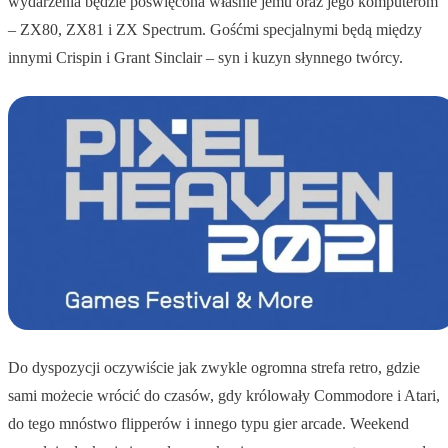
wydarzenia będzie poświęcona właśnie jemu oraz jego komputerom
– ZX80, ZX81 i ZX Spectrum. Gośćmi specjalnymi będą między
innymi Crispin i Grant Sinclair – syn i kuzyn słynnego twórcy.
Do dyspozycji oczywiście jak zwykle ogromna strefa retro, gdzie
sami możecie wrócić do czasów, gdy królowały Commodore i Atari,
do tego mnóstwo flipperów i innego typu gier arcade. Weekend