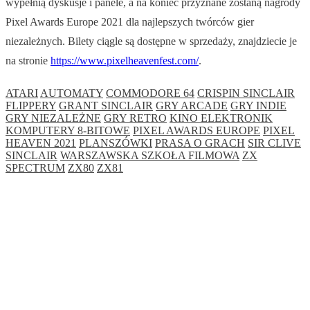
wypełnią dyskusje i panele, a na koniec przyznane zostaną nagrody
Pixel Awards Europe 2021 dla najlepszych twórców gier
niezależnych. Bilety ciągle są dostępne w sprzedaży, znajdziecie je
na stronie
https://www.pixelheavenfest.com/
.
ATARI
AUTOMATY
COMMODORE 64
CRISPIN SINCLAIR
FLIPPERY
GRANT SINCLAIR
GRY ARCADE
GRY INDIE
GRY NIEZALEŻNE
GRY RETRO
KINO ELEKTRONIK
KOMPUTERY 8-BITOWE
PIXEL AWARDS EUROPE
PIXEL
HEAVEN 2021
PLANSZÓWKI
PRASA O GRACH
SIR CLIVE
SINCLAIR
WARSZAWSKA SZKOŁA FILMOWA
ZX
SPECTRUM
ZX80
ZX81