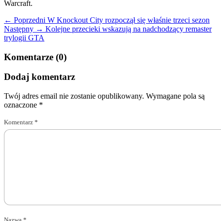
Warcraft.
← Poprzedni
W Knockout City rozpoczął się właśnie trzeci sezon
Następny →
Kolejne przecieki wskazują na nadchodzący remaster
trylogii GTA
Komentarze (0)
Dodaj komentarz
Twój adres email nie zostanie opublikowany.
Wymagane pola są
oznaczone
*
Komentarz
*
Nazwa
*