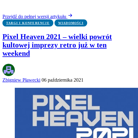
Przejdź do pełnej wersji artykułu
TARGI I KONFERENCJE
WIADOMOŚCI
Pixel Heaven 2021 – wielki powrót
kultowej imprezy retro już w ten
weekend
Zbigniew Pławecki
06 października 2021