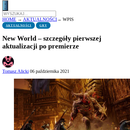
HOME
→
AKTUALNOŚCI
→
WPIS
AKTUALNOŚCI
GRY
New World – szczegóły pierwszej
aktualizacji po premierze
Tomasz Alicki
06 października 2021